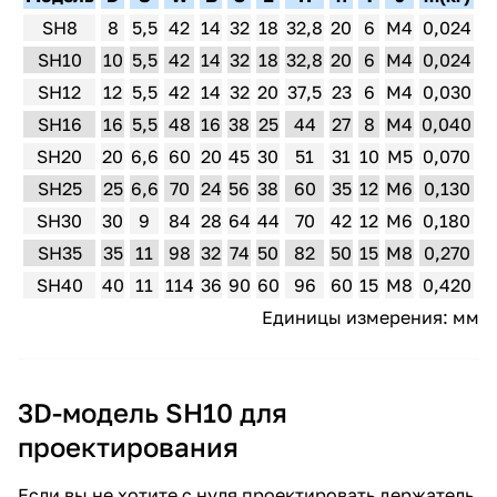
SH8
8
5,5
42
14
32
18
32,8
20
6
M4
0,024
SH10
10
5,5
42
14
32
18
32,8
20
6
M4
0,024
SH12
12
5,5
42
14
32
20
37,5
23
6
M4
0,030
SH16
16
5,5
48
16
38
25
44
27
8
M4
0,040
SH20
20
6,6
60
20
45
30
51
31
10
M5
0,070
SH25
25
6,6
70
24
56
38
60
35
12
M6
0,130
SH30
30
9
84
28
64
44
70
42
12
M6
0,180
SH35
35
11
98
32
74
50
82
50
15
M8
0,270
SH40
40
11
114
36
90
60
96
60
15
M8
0,420
Единицы измерения: мм
3D-модель SH10 для
проектирования
Если вы не хотите с нуля проектировать держатель