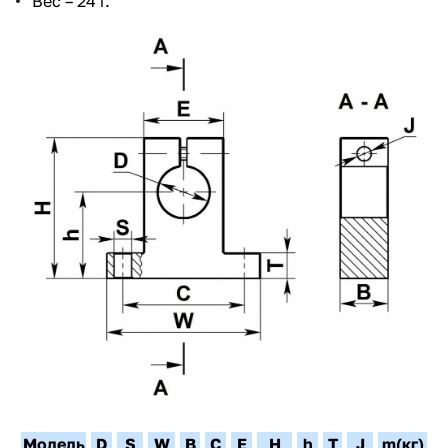
Вес – 24 г.
Модель
D
S
W
B
C
E
H
h
T
J
m(кг)