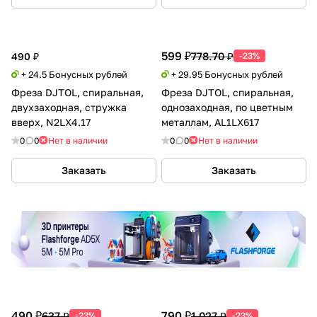
599 ₽
778.70 ₽
490 ₽
-23%
+ 24.5 Бонусных рублей
+ 29.95 Бонусных рублей
Фреза DJTOL, спиральная,
Фреза DJTOL, спиральная,
двухзаходная, стружка
однозаходная, по цветным
вверх, N2LX4.17
металлам, AL1LX617
0
0
Нет в наличии
0
0
Нет в наличии
Заказать
Заказать
490 ₽
790 ₽
637 ₽
1 027 ₽
-23%
-23%