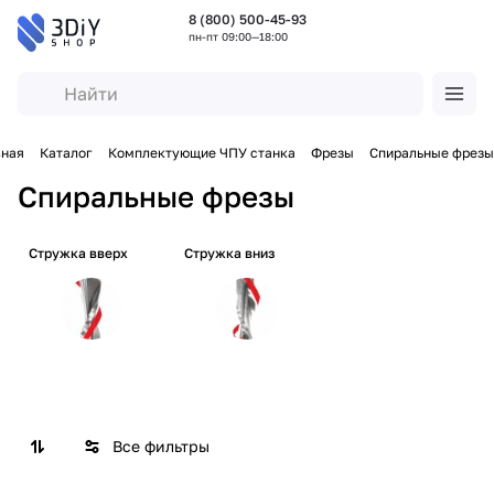
8 (800) 500-45-93
пн-пт 09:00—18:00
вная
Каталог
Комплектующие ЧПУ станка
Фрезы
Спиральные фрезы
Спиральные фрезы
Стружка вверх
Стружка вниз
Все фильтры