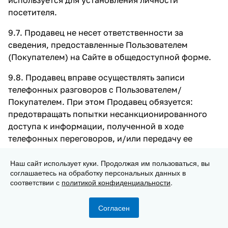
посетителя.
9.7. Продавец не несет ответственности за
сведения, предоставленные Пользователем
(Покупателем) на Сайте в общедоступной форме.
9.8. Продавец вправе осуществлять записи
телефонных разговоров с Пользователем/
Покупателем. При этом Продавец обязуется:
предотвращать попытки несанкционированного
доступа к информации, полученной в ходе
телефонных переговоров, и/или передачу ее
третьим лицам, не имеющим непосредственного
отношения к исполнению Заказов, в соответствии
Наш сайт использует куки. Продолжая им пользоваться, вы
соглашаетесь на обработку персональных данных в
с п. 4 ст. 16 Федерального закона «Об информации,
соответствии с
политикой конфиденциальности
.
информационных технологиях и о защите
информации».
Согласен
9.9. Покупатель выражает согласие и разрешает
Главная
Каталог
Корзина
Избранные
Кабинет
Сравнение