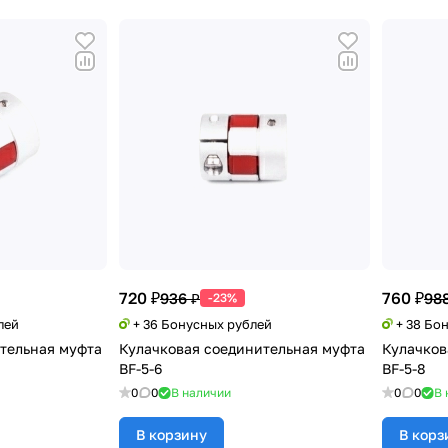
720 ₽
760 ₽
936 ₽
988
-23%
лей
+ 36 Бонусных рублей
+ 38 Бо
тельная муфта
Кулачковая соединительная муфта
Кулачков
BF-5-6
BF-5-8
0
0
В наличии
0
0
В 
В корзину
В корз