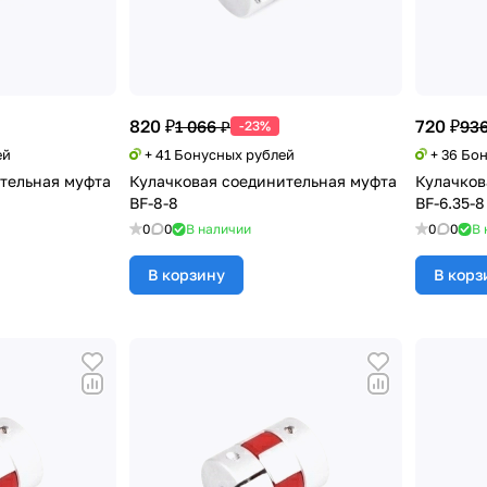
820 ₽
720 ₽
1 066 ₽
936
-23%
ей
+ 41 Бонусных рублей
+ 36 Бо
тельная муфта
Кулачковая соединительная муфта
Кулачков
BF-8-8
BF-6.35-8
0
0
В наличии
0
0
В 
В корзину
В корз