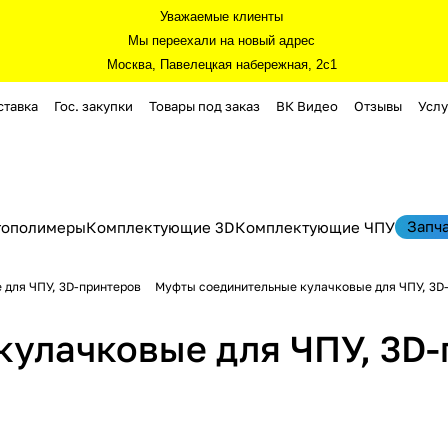
Уважаемые клиенты
Мы переехали на новый адрес
Москва, Павелецкая набережная, 2с1
ставка
Гос. закупки
Товары под заказ
ВК Видео
Отзывы
Услу
Запч
тополимеры
Комплектующие 3D
Комплектующие ЧПУ
 для ЧПУ, 3D-принтеров
Муфты соединительные кулачковые для ЧПУ, 3D
кулачковые для ЧПУ, 3D