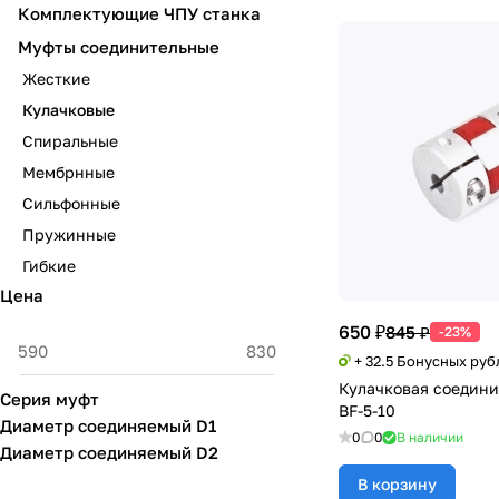
Комплектующие ЧПУ станка
Муфты соединительные
Жесткие
Кулачковые
Спиральные
Мембрнные
Сильфонные
Пружинные
Гибкие
Цена
650 ₽
845 ₽
-23%
+ 32.5 Бонусных руб
Кулачковая соедини
Серия муфт
BF-5-10
Диаметр соединяемый D1
0
0
В наличии
Диаметр соединяемый D2
В корзину