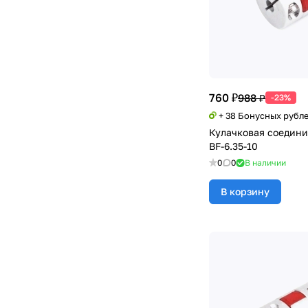
760 ₽
988 ₽
-23%
+ 38 Бонусных рубл
Кулачковая соедини
BF-6.35-10
0
0
В наличии
В корзину