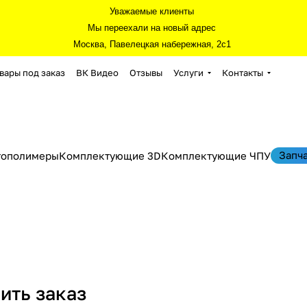
Уважаемые клиенты
Мы переехали на новый адрес
Москва, Павелецкая набережная, 2с1
вары под заказ
ВК Видео
Отзывы
Услуги
Контакты
Запч
тополимеры
Комплектующие 3D
Комплектующие ЧПУ
ить заказ