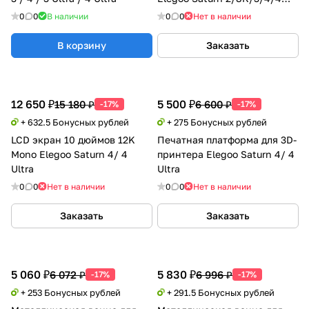
Ultra/4 Ultra 16K
0
0
В наличии
0
0
Нет в наличии
В корзину
Заказать
12 650 ₽
5 500 ₽
15 180 ₽
6 600 ₽
-17%
-17%
+ 632.5 Бонусных рублей
+ 275 Бонусных рублей
LCD экран 10 дюймов 12K
Печатная платформа для 3D-
Mono Elegoo Saturn 4/ 4
принтера Elegoo Saturn 4/ 4
Ultra
Ultra
0
0
Нет в наличии
0
0
Нет в наличии
Заказать
Заказать
5 060 ₽
5 830 ₽
6 072 ₽
6 996 ₽
-17%
-17%
+ 253 Бонусных рублей
+ 291.5 Бонусных рублей