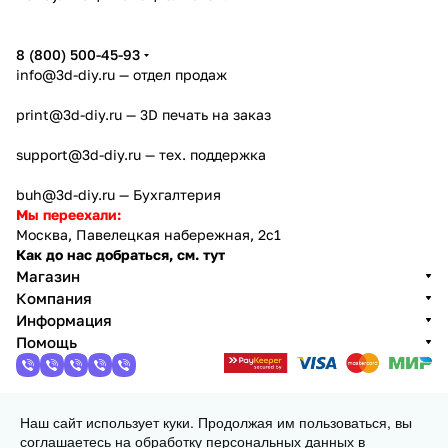
8 (800) 500-45-93
info@3d-diy.ru
— отдел продаж
print@3d-diy.ru
— 3D печать на заказ
support@3d-diy.ru
— тех. поддержка
buh@3d-diy.ru
— Бухгалтерия
Мы переехали:
Москва, Павелецкая набережная, 2с1
Как до нас добраться, см. тут
Магазин
Компания
Информация
Помощь
Наш сайт использует куки. Продолжая им пользоваться, вы
2013 - 2026 © 3DiY (Тридиай) - интернет-магазин
соглашаетесь на обработку персональных данных в
комплектующих для 3D принтеров, ЧПУ станков и