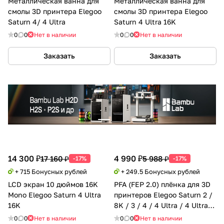
Металлическая ванна для
Металлическая ванна для
смолы 3D принтера Elegoo
смолы 3D принтера Elegoo
Saturn 4/ 4 Ultra
Saturn 4 Ultra 16K
0
0
Нет в наличии
0
0
Нет в наличии
Заказать
Заказать
14 300 ₽
4 990 ₽
17 160 ₽
5 988 ₽
-17%
-17%
+ 715 Бонусных рублей
+ 249.5 Бонусных рублей
LCD экран 10 дюймов 16K
PFA (FEP 2.0) плёнка для 3D
Mono Elegoo Saturn 4 Ultra
принтеров Elegoo Saturn 2 /
16K
8K / 3 / 4 / 4 Ultra / 4 Ultra
16K 5 шт.
0
0
Нет в наличии
0
0
Нет в наличии