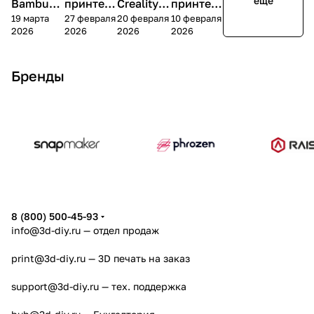
еще
Bambu
принтер
Creality
принтер
19 марта
27 февраля
20 февраля
10 февраля
Lab P2S
а Creality
K2 Plus
а
2026
2026
2026
2026
K2 Pro
Snapmak
er U1
Бренды
8 (800) 500-45-93
info@3d-diy.ru
— отдел продаж
print@3d-diy.ru
— 3D печать на заказ
support@3d-diy.ru
— тех. поддержка