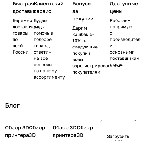
Быстрая
Клиентский
Бонусы
Доступные
доставка
сервис
за
цены
покупки
Бережно
Будем
Работаем
доставляем
рады
напрямую
Дарим
товары
помочь в
с
кэшбек 5-
по
подборе
производите
10% на
всей
товара,
и
следующие
России
ответим
основными
покупки
на все
поставщикам
всем
вопросы
рынка
зарегистрированным
по нашему
покупателям
ассортименту
Блог
Обзор 3D
3D
Обзор
3D
Обзор 3D
3D
Обзор
3D
принтеры
принтеры
принтеры
принтеры
принтера
3D
принтера
3D
Загрузить