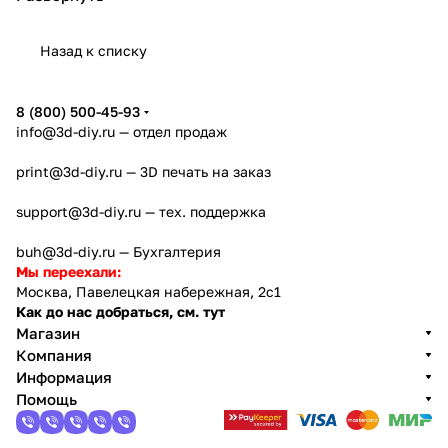
промышленности, таких как медицина,
электроника, пищевая промышленность, лазерная
Назад к списку
обработка и другие.
Охладители и терморегуляторы TEYU (S&A)
8 (800) 500-45-93
отличаются надежностью, эффективностью и
info@3d-diy.ru
— отдел продаж
долговечностью. Они способны обеспечить
print@3d-diy.ru
— 3D печать на заказ
стабильную температуру при работе с
высокоточным оборудованием, что является
support@3d-diy.ru
— тех. поддержка
ключевым фактором для успешной работы
промышленных предприятий.
buh@3d-diy.ru
— Бухгалтерия
Мы переехали:
Москва, Павелецкая набережная, 2с1
Бренд TEYU (S&A) предлагает широкий выбор
Как до нас добраться, см. тут
охладителей и терморегуляторов различной
Магазин
мощности и производительности, чтобы
Компания
удовлетворить потребности различных отраслей
Информация
промышленности. Компания постоянно
Помощь
совершенствует свои продукты и технологии,
чтобы обеспечить клиентам самые инновационные