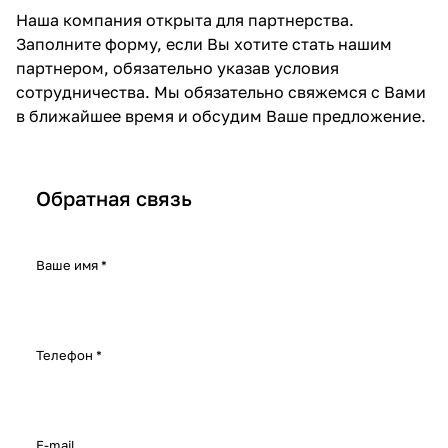
ия
магаз
для
пластик
иалов
сканеров
Наша компания открыта для партнерства.
для
ин
3D-
а для
для
и другого
Заполните форму, если Вы хотите стать нашим
партнером, обязательно указав условия
3D-
3D-
печат
3D-
3D-
оборудов
сотрудничества. Мы обязательно свяжемся с Вами
печат
принт
и
печати
печат
ания
в ближайшее время и обсудим Ваше предложение.
и
еров
и
Обратная связь
Ваше имя
*
Телефон
*
E-mail