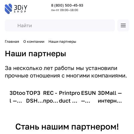
8 (800) 500-45-93
пн-пт 09:00—18:00
Главная
О компании
Наши партнеры
Наши партнеры
За несколько лет работы мы установили
прочные отношения с многими компаниями.
3Dtoo
TOP3
REC -
Printpro
ESUN
3DMall —
l —
DSHO
прои
duct —
—
интернет-
интег
P —
зводи
россий
произ
магазин
ратор
интег
тель
ский
водит
3D-
обору
ратор
матер
произв
ель
принтеро
Стань нашим партнером!
дован
и
иалов
одитель
матер
в, 3D-