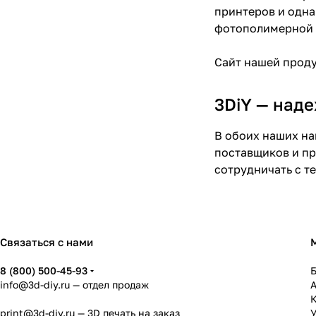
принтеров и одна
фотополимерной 
Сайт нашей прод
3DiY — над
В обоих наших на
поставщиков и пр
сотрудничать с т
Связаться с нами
8 (800) 500-45-93
info@3d-diy.ru
— отдел продаж
К
print@3d-diy.ru
— 3D печать на заказ
У