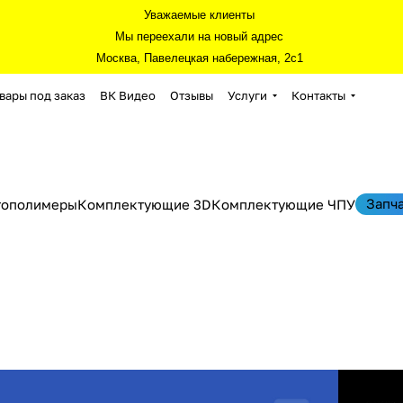
Уважаемые клиенты
Мы переехали на новый адрес
Москва, Павелецкая набережная, 2с1
вары под заказ
ВК Видео
Отзывы
Услуги
Контакты
Запч
тополимеры
Комплектующие 3D
Комплектующие ЧПУ