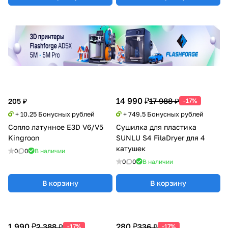
14 990 ₽
17 988 ₽
205 ₽
-17%
+ 10.25 Бонусных рублей
+ 749.5 Бонусных рублей
Сопло латунное E3D V6/V5
Сушилка для пластика
Kingroon
SUNLU S4 FilaDryer для 4
катушек
0
0
В наличии
0
0
В наличии
В корзину
В корзину
1 990 ₽
280 ₽
2 388 ₽
336 ₽
-17%
-17%