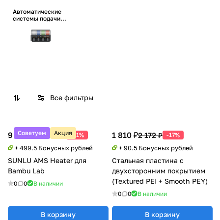
Автоматические
системы подачи
пластиков (АМС)
Все фильтры
Советуем
Акция
9 990 ₽
1 810 ₽
20 388 ₽
2 172 ₽
-51%
-17%
+ 499.5 Бонусных рублей
+ 90.5 Бонусных рублей
SUNLU AMS Heater для
Стальная пластина с
Bambu Lab
двухсторонним покрытием
(Textured PEI + Smooth PEY)
0
0
В наличии
0
0
В наличии
В корзину
В корзину