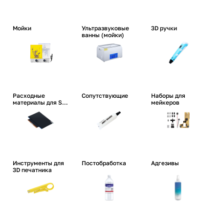
Мойки
Ультразвуковые
3D ручки
ванны (мойки)
Расходные
Сопутствующие
Наборы для
материалы для SLA
мейкеров
/ LCD
Инструменты для
Постобработка
Адгезивы
3D печатника