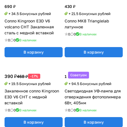
690 ₽
430 ₽
+ 34.5 Бонусных рублей
+ 21.5 Бонусных рублей
Сопло Kingroon E3D V6
Сопло MK8 Trianglelab
volcano CHT Закаленная
латунное
сталь с медной вставкой
0
0
В наличии
0
0
В наличии
В корзину
В корзину
Советуем
390 ₽
468 ₽
-17%
1 890 ₽
+ 19.5 Бонусных рублей
+ 94.5 Бонусных рублей
Закаленное сопло Kingroon
Светодиодная УФ-лампа для
E3D V6 CHT с медной
отверждения фотополимера
вставкой
6Вт, 405нм
0
0
В наличии
0
0
В наличии
В корзину
В корзину