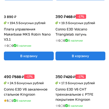
390 ₽
468 ₽
3 890 ₽
-17%
+ 194.5 Бонусных рублей
+ 19.5 Бонусных рублей
Плата управления
Сопло E3D Volcano
Makerbase MKS Robin Nano
Trianglelab латунь
V3.1
0
0
В наличии
0
0
В наличии
В корзину
В корзину
490 ₽
350 ₽
588 ₽
420 ₽
-17%
-17%
+ 24.5 Бонусных рублей
+ 17.5 Бонусных рублей
Сопло E3D V6 закаленное
Сопло E3D V6 CHT
стальное Kingroon
трехканальное с PTFE
покрытием Kingroon
5
1
В наличии
0
0
В наличии