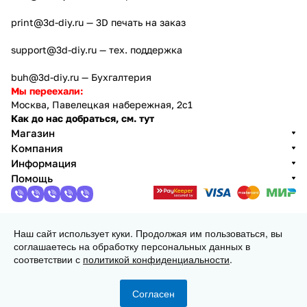
print@3d-diy.ru
— 3D печать на заказ
support@3d-diy.ru
— тех. поддержка
buh@3d-diy.ru
— Бухгалтерия
Мы переехали:
Москва, Павелецкая набережная, 2с1
Как до нас добраться, см. тут
Магазин
Компания
Информация
Помощь
Наш сайт использует куки. Продолжая им пользоваться, вы
2013 - 2026 © 3DiY (Тридиай) - интернет-магазин
соглашаетесь на обработку персональных данных в
комплектующих для 3D принтеров, ЧПУ станков и
соответствии с
политикой конфиденциальности
.
робототехники
Конфиденциальность
Оферта
Согласен