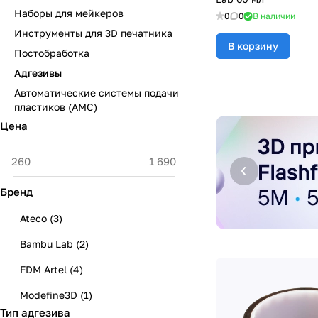
Наборы для мейкеров
0
0
В наличии
Инструменты для 3D печатника
В корзину
Постобработка
Адгезивы
Автоматические системы подачи
пластиков (АМС)
Цена
Бренд
Ateco
(
3
)
Bambu Lab
(
2
)
FDM Artel
(
4
)
Modefine3D
(
1
)
Тип адгезива