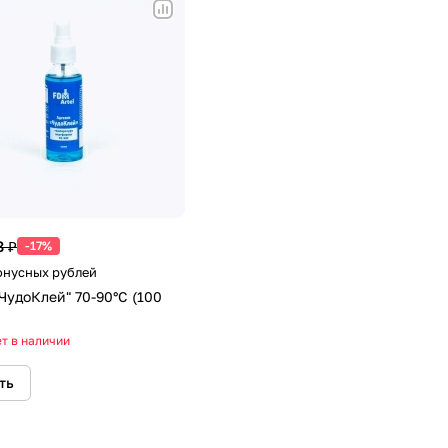
8 ₽
-17%
Бонусных рублей
"ЧудоКлей" 70-90°С (100
т в наличии
ть