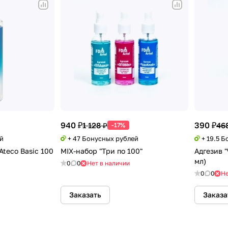
940 ₽
390 ₽
1 128 ₽
46
-17%
ей
+ 47 Бонусных рублей
+ 19.5 
Ateco Basic 100
MIX-набор "Три по 100"
Адгезив 
мл)
0
0
Нет в наличии
0
0
Не
Заказать
Заказа