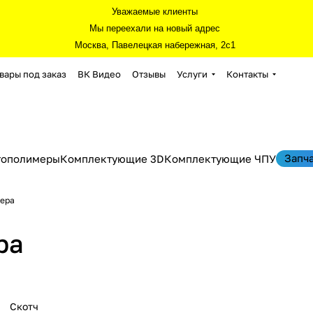
Уважаемые клиенты
Мы переехали на новый адрес
Москва, Павелецкая набережная, 2с1
вары под заказ
ВК Видео
Отзывы
Услуги
Контакты
Запч
тополимеры
Комплектующие 3D
Комплектующие ЧПУ
тера
ра
Скотч