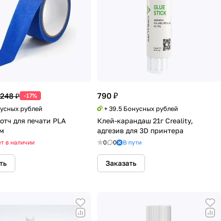
790 ₽
 248 ₽
-17%
нусных рублей
+ 39.5 Бонусных рублей
отч для печати PLA
Клей-карандаш 21г Creality,
м
адгезив для 3D принтера
т в наличии
0
0
В пути
ть
Заказать