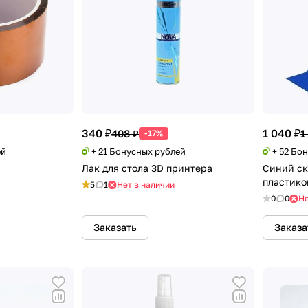
340 ₽
1 040 ₽
408 ₽
1
-17%
ей
+ 21 Бонусных рублей
+ 52 Бо
Лак для стола 3D принтера
Синий ск
пластико
5
1
Нет в наличии
0
0
Не
Заказать
Заказа