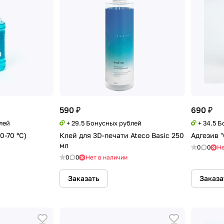
590 ₽
690 ₽
лей
+ 29.5 Бонусных рублей
+ 34.5 
0-70 °С)
Клей для 3D-печати Ateco Basic 250
Адгезив "
мл
0
0
Не
0
0
Нет в наличии
Заказать
Заказа