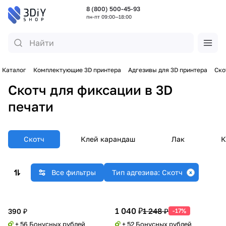
8 (800) 500-45-93
пн-пт 09:00—18:00
Каталог
Комплектующие 3D принтера
Адгезивы для 3D принтера
Ско
Скотч для фиксации в 3D
печати
Скотч
Клей карандаш
Лак
К
Все фильтры
Тип адгезива: Скотч
1 040 ₽
1 248 ₽
390 ₽
-17%
+ 56 Бонусных рублей
+ 52 Бонусных рублей