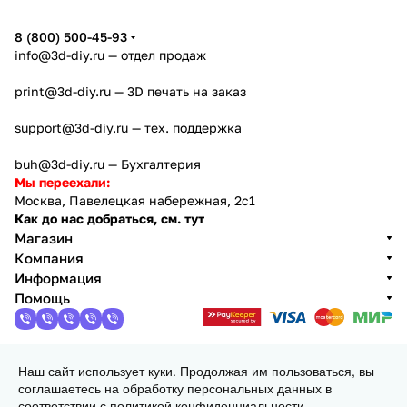
8 (800) 500-45-93
info@3d-diy.ru
— отдел продаж
print@3d-diy.ru
— 3D печать на заказ
support@3d-diy.ru
— тех. поддержка
buh@3d-diy.ru
— Бухгалтерия
Мы переехали:
Москва, Павелецкая набережная, 2с1
Как до нас добраться, см. тут
Магазин
Компания
Информация
Помощь
Наш сайт использует куки. Продолжая им пользоваться, вы
2013 - 2026 © 3DiY (Тридиай) - интернет-магазин
соглашаетесь на обработку персональных данных в
комплектующих для 3D принтеров, ЧПУ станков и
соответствии с
политикой конфиденциальности
.