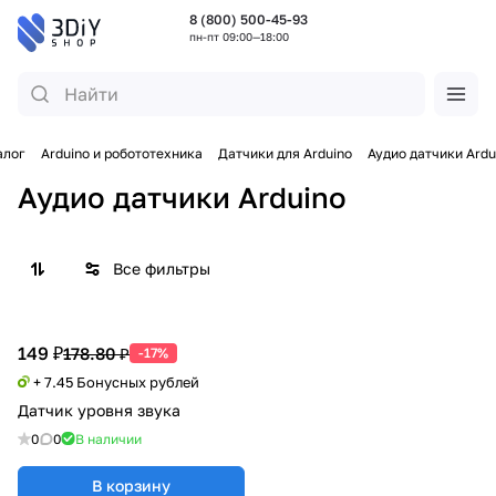
8 (800) 500-45-93
пн-пт 09:00—18:00
алог
Arduino и робототехника
Датчики для Arduino
Аудио датчики Ardu
Аудио датчики Arduino
Все фильтры
149 ₽
178.80 ₽
-17%
+ 7.45 Бонусных рублей
Датчик уровня звука
0
0
В наличии
В корзину