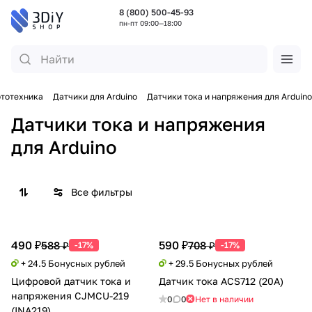
8 (800) 500-45-93
пн-пт 09:00—18:00
ототехника
Датчики для Arduino
Датчики тока и напряжения для Arduino
Датчики тока и напряжения
для Arduino
Все фильтры
490 ₽
590 ₽
588 ₽
708 ₽
-17%
-17%
+ 24.5 Бонусных рублей
+ 29.5 Бонусных рублей
Цифровой датчик тока и
Датчик тока ACS712 (20А)
напряжения CJMCU-219
0
0
Нет в наличии
(INA219)