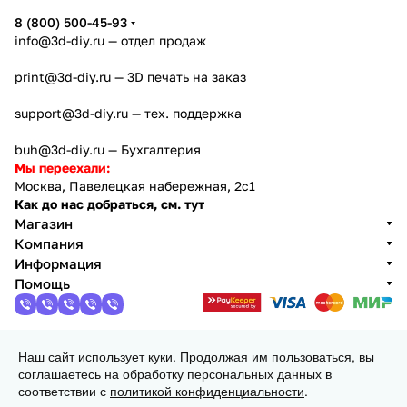
8 (800) 500-45-93
info@3d-diy.ru
— отдел продаж
print@3d-diy.ru
— 3D печать на заказ
support@3d-diy.ru
— тех. поддержка
buh@3d-diy.ru
— Бухгалтерия
Мы переехали:
Москва, Павелецкая набережная, 2с1
Как до нас добраться, см. тут
Магазин
Компания
Информация
Помощь
Наш сайт использует куки. Продолжая им пользоваться, вы
2013 - 2026 © 3DiY (Тридиай) - интернет-магазин
соглашаетесь на обработку персональных данных в
комплектующих для 3D принтеров, ЧПУ станков и
соответствии с
политикой конфиденциальности
.
робототехники