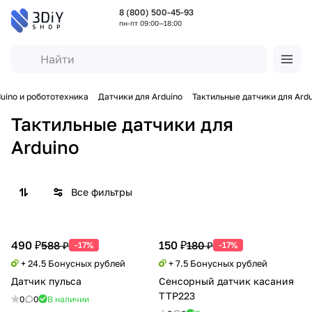
8 (800) 500-45-93
пн-пт 09:00—18:00
duino и робототехника
Датчики для Arduino
Тактильные датчики для Ardu
Тактильные датчики для
Arduino
Все фильтры
490 ₽
150 ₽
588 ₽
180 ₽
-17%
-17%
+ 24.5 Бонусных рублей
+ 7.5 Бонусных рублей
Датчик пульса
Сенсорный датчик касания
TTP223
0
0
В наличии