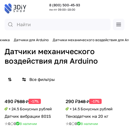
8 (800) 500-45-93
пн-пт 09:00—18:00
ехника
Датчики для Arduino
Датчики механического воздействия для Ar
Датчики механического
воздействия для Arduino
Все фильтры
490 ₽
290 ₽
588 ₽
348 ₽
-17%
-17%
+ 24.5 Бонусных рублей
+ 14.5 Бонусных рублей
Датчик вибрации 801S
Тензодатчик на 20 кг
0
0
В наличии
0
0
В наличии