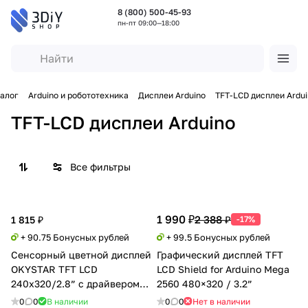
8 (800) 500-45-93
пн-пт 09:00—18:00
алог
Arduino и робототехника
Дисплеи Arduino
TFT-LCD дисплеи Ardu
TFT-LCD дисплеи Arduino
Все фильтры
1 990 ₽
2 388 ₽
1 815 ₽
-17%
+ 90.75 Бонусных рублей
+ 99.5 Бонусных рублей
Сенсорный цветной дисплей
Графический дисплей TFT
OKYSTAR TFT LCD
LCD Shield for Arduino Mega
240х320/2.8” с драйвером
2560 480×320 / 3.2”
ILI9341
0
0
В наличии
0
0
Нет в наличии