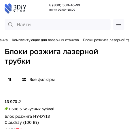
8 (800) 500-45-93
пн-пт 09:00—18:00
анка
Комплектующие для лазерных станков
Блоки розжига лазерной т
Блоки розжига лазерной
трубки
Все фильтры
13 970 ₽
+ 698.5 Бонусных рублей
Блок розжига HY-DY13
Cloudray (100 Вт)