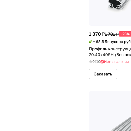
1 370 ₽
1 781 ₽
-23%
+ 68.5 Бонусных ру
Профиль конструкц
20.40х40SH (Без по
0
0
Нет в наличии
Заказать