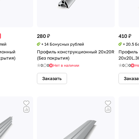
280 ₽
410 ₽
блей
+ 14 Бонусных рублей
+ 20.5 
ионный
Профиль конструкционный 20х20R
Профиль
крытия)
(Без покрытия)
20х20L.3
0
0
Нет в наличии
0
0
Не
Заказать
Заказа