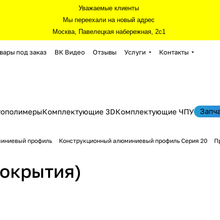
Уважаемые клиенты
Мы переехали на новый адрес
Москва, Павелецкая набережная, 2с1
вары под заказ
ВК Видео
Отзывы
Услуги
Контакты
Запч
тополимеры
Комплектующие 3D
Комплектующие ЧПУ
миниевый профиль
Конструкционный алюминиевый профиль Серия 20
П
покрытия)