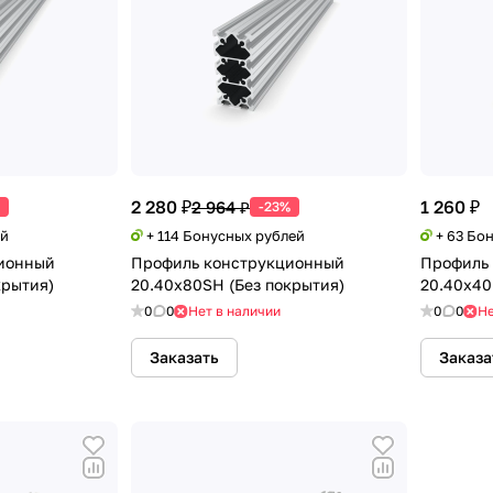
2 280 ₽
1 260 ₽
2 964 ₽
-23%
ей
+ 114 Бонусных рублей
+ 63 Бо
ионный
Профиль конструкционный
Профиль
крытия)
20.40х80SH (Без покрытия)
20.40х40
0
0
Нет в наличии
0
0
Не
Заказать
Заказа