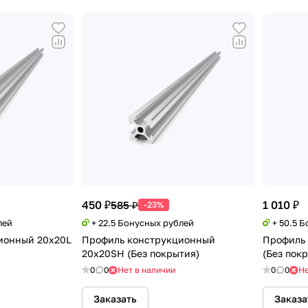
450 ₽
1 010 ₽
585 ₽
-23%
лей
+ 22.5 Бонусных рублей
+ 50.5 
ионный 20х20L
Профиль конструкционный
Профиль
20х20SH (Без покрытия)
(Без пок
0
0
Нет в наличии
0
0
Не
Заказать
Заказа