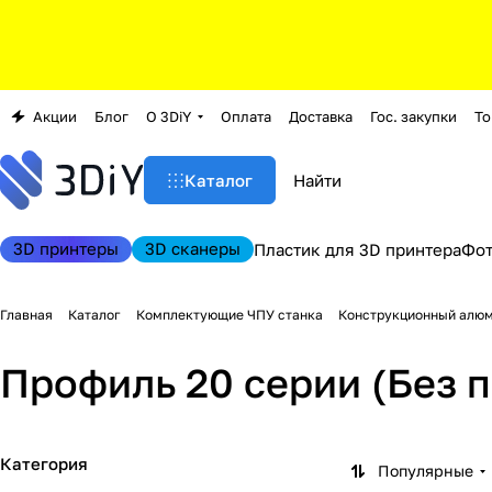
Акции
Блог
О 3DiY
Оплата
Доставка
Гос. закупки
То
Каталог
3D принтеры
3D сканеры
Пластик для 3D принтера
Фо
Главная
Каталог
Комплектующие ЧПУ станка
Конструкционный алю
Профиль 20 серии (Без 
Категория
Популярные