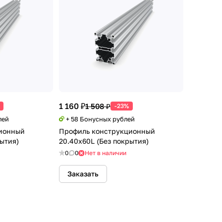
1 160 ₽
1 508 ₽
-23%
лей
+ 58 Бонусных рублей
ионный
Профиль конструкционный
рытия)
20.40х60L (Без покрытия)
0
0
Нет в наличии
Заказать