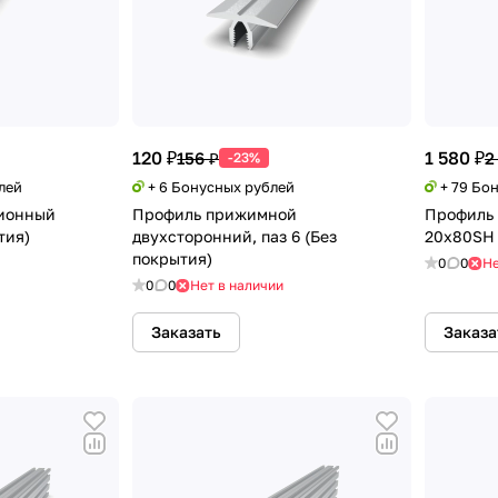
120 ₽
1 580 ₽
156 ₽
2
-23%
лей
+ 6 Бонусных рублей
+ 79 Бо
ионный
Профиль прижимной
Профиль
тия)
двухсторонний, паз 6 (Без
20х80SH 
покрытия)
0
0
Не
0
0
Нет в наличии
Заказать
Заказа