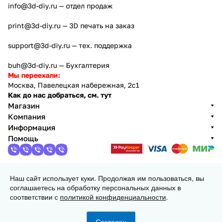
info@3d-diy.ru
— отдел продаж
print@3d-diy.ru
— 3D печать на заказ
support@3d-diy.ru
— тех. поддержка
buh@3d-diy.ru
— Бухгалтерия
Мы переехали:
Москва, Павелецкая набережная, 2с1
Как до нас добраться, см. тут
Магазин
Компания
Информация
Помощь
Наш сайт использует куки. Продолжая им пользоваться, вы
2013 - 2026 © 3DiY (Тридиай) - интернет-магазин
соглашаетесь на обработку персональных данных в
комплектующих для 3D принтеров, ЧПУ станков и
соответствии с
политикой конфиденциальности
.
робототехники
Конфиденциальность
Оферта
Согласен