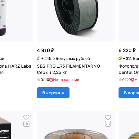
4 910 ₽
6 220 ₽
лей
+ 245.5 Бонусных рублей
+ 311 Б
ола HARZ Labs
SBS PRO 1,75 FILAMENTARNO
Фотополи
яя
Серый 2,25 кг
Dental Or
0
0
Нет в наличии
0
0
Не
В корзину
В корз