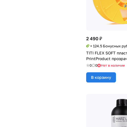
2 490 ₽
+ 124.5 Бонусных ру
TITI FLEX SOFT пласт
PrintProduct прозра
0
0
Нет в наличии
В корзину