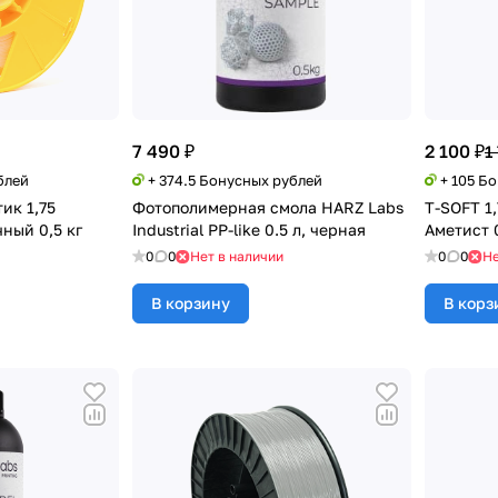
7 490 ₽
2 100 ₽
1
блей
+ 374.5 Бонусных рублей
+ 105 Б
ик 1,75
Фотополимерная смола HARZ Labs
T-SOFT 1
чный 0,5 кг
Industrial PP-like 0.5 л, черная
Аметист 0
0
0
Нет в наличии
0
0
Не
В корзину
В корз