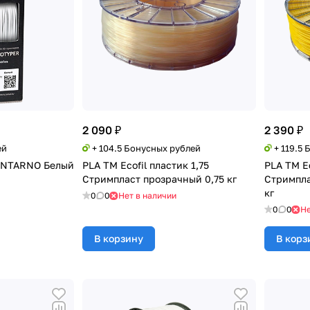
2 090 ₽
2 390 ₽
ей
+ 104.5 Бонусных рублей
+ 119.5
MENTARNO Белый
PLA TM Ecofil пластик 1,75
PLA TM Ec
Стримпласт прозрачный 0,75 кг
Стримпла
кг
0
0
Нет в наличии
0
0
Не
В корзину
В корз