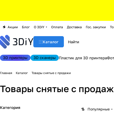
Акции
Блог
О 3DiY
Оплата
Доставка
Гос. закупки
То
Каталог
3D принтеры
3D сканеры
Пластик для 3D принтера
Фо
Главная
Каталог
Товары снятые с продажи
Товары снятые с прода
Категория
Популярные