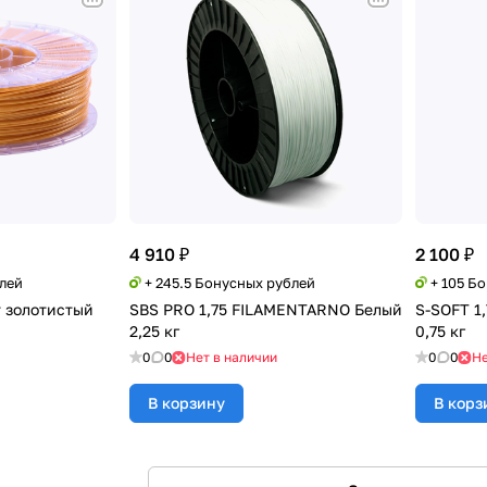
4 910 ₽
2 100 ₽
блей
+ 245.5 Бонусных рублей
+ 105 Б
т золотистый
SBS PRO 1,75 FILAMENTARNO Белый
S-SOFT 1
2,25 кг
0,75 кг
0
0
Нет в наличии
0
0
Не
В корзину
В корз