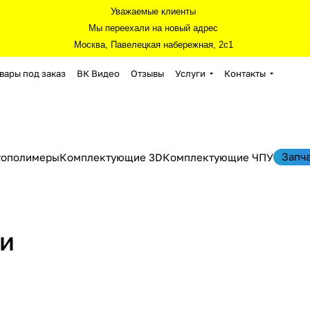
Уважаемые клиенты
Мы переехали на новый адрес
Москва, Павелецкая набережная, 2с1
вары под заказ
ВК Видео
Отзывы
Услуги
Контакты
Запч
тополимеры
Комплектующие 3D
Комплектующие ЧПУ
жи