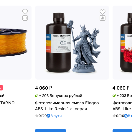
4 060 ₽
4 060 ₽
%
лей
+ 203 Бонусных рублей
+ 203 Б
ENTARNO
Фотополимерная смола Elegoo
Фотополи
ABS–Like Resin 1 л, серая
ABS–Like 
0
0
В пути
0
0
В 