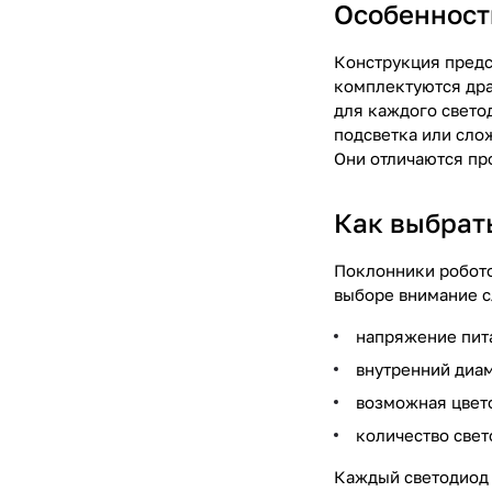
Особенност
Конструкция предс
комплектуются дра
для каждого светод
подсветка или сло
Они отличаются пр
Как выбрат
Поклонники робото
выборе внимание 
напряжение пит
внутренний диам
возможная цвето
количество свет
Каждый светодиод 