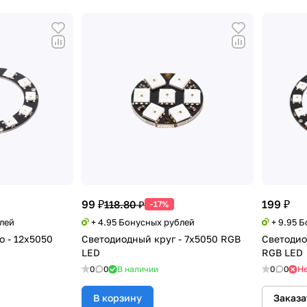
99 ₽
199 ₽
118.80 ₽
-17%
блей
+ 4.95 Бонусных рублей
+ 9.95 
о - 12х5050
Светодиодный круг - 7х5050 RGB
Светодио
LED
RGB LED
0
0
В наличии
0
0
Не
В корзину
Заказа