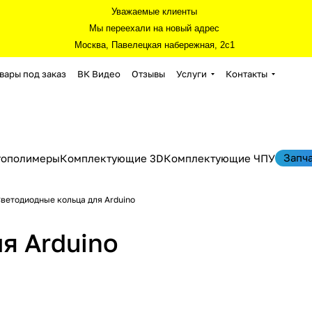
Уважаемые клиенты
Мы переехали на новый адрес
Москва, Павелецкая набережная, 2с1
вары под заказ
ВК Видео
Отзывы
Услуги
Контакты
Запч
тополимеры
Комплектующие 3D
Комплектующие ЧПУ
ветодиодные кольца для Arduino
я Arduino