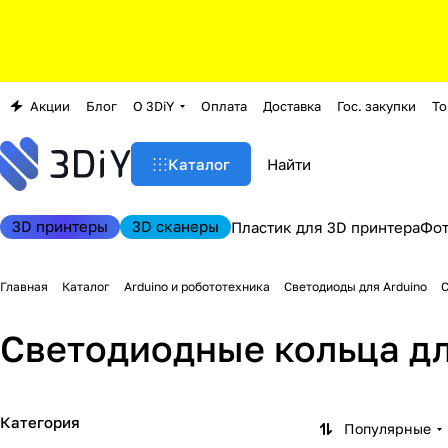
Акции
Блог
О 3DiY
Оплата
Доставка
Гос. закупки
То
Каталог
3D принтеры
3D сканеры
Пластик для 3D принтера
Фо
Главная
Каталог
Arduino и робототехника
Светодиоды для Arduino
С
Светодиодные кольца дл
Категория
Популярные