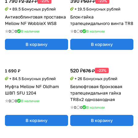
1 790 ₽
390 ₽
2 327 ₽
507 ₽
-23%
-23%
+ 89.5 Бонусных рублей
+ 19.5 Бонусных рублей
Антивоблинговая проставка
Блок-гайка
Mellow NF WobbleX WS8
трапецеидального винта TR8
0
0
В наличии
0
0
В наличии
В корзину
В корзину
520 ₽
676 ₽
1 690 ₽
-23%
+ 84.5 Бонусных рублей
+ 26 Бонусных рублей
Муфта Mellow NF Oldham
Безлюфтовая бронзовая
ШВП SFU 1204
трапецеидальная гайка
TR8x2 однозаходная
0
0
В наличии
0
0
В наличии
В корзину
В корзину