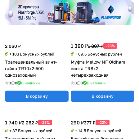
1 390 ₽
1 807 ₽
2 060 ₽
-23%
+ 103 Бонусных рублей
+ 69.5 Бонусных рублей
Трапецеидальный винт-
Муфта Mellow NF Oldham
гайка TR10x2-500
винта TR8x2
однозаходный
четырехзаходная
0
0
В наличии
0
0
В наличии
В корзину
В корзину
1 740 ₽
290 ₽
2 262 ₽
377 ₽
-23%
-23%
+ 87 Бонусных рублей
+ 14.5 Бонусных рублей
Трапецеидальный винт-
Безлюфтовая бронзовая