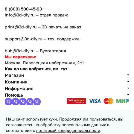
8 (800) 500-45-93
info@3d-diy.ru
— отдел продаж
print@3d-diy.ru
— 3D печать на заказ
support@3d-diy.ru
— тех. поддержка
buh@3d-diy.ru
— Бухгалтерия
Мы переехали:
Москва, Павелецкая набережная, 2с1
Как до нас добраться, см. тут
Магазин
Компания
Информация
Помощь
Наш сайт использует куки. Продолжая им пользоваться, вы
2013 - 2026 © 3DiY (Тридиай) - интернет-магазин
соглашаетесь на обработку персональных данных в
комплектующих для 3D принтеров, ЧПУ станков и
соответствии с
политикой конфиденциальности
.
робототехники