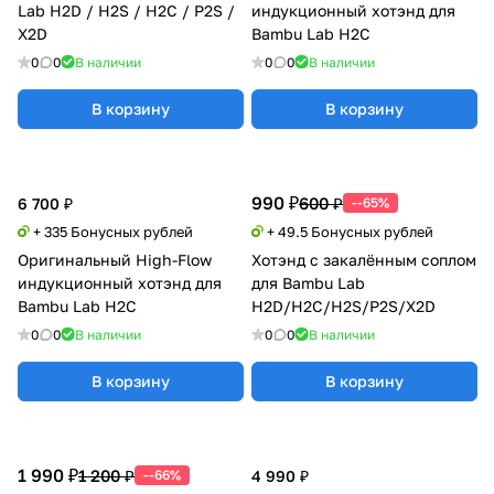
Lab H2D / H2S / H2C / P2S /
индукционный хотэнд для
X2D
Bambu Lab H2C
0
0
В наличии
0
0
В наличии
В корзину
В корзину
990 ₽
600 ₽
6 700 ₽
--65%
+ 335 Бонусных рублей
+ 49.5 Бонусных рублей
Оригинальный High-Flow
Хотэнд с закалённым соплом
индукционный хотэнд для
для Bambu Lab
Bambu Lab H2C
H2D/H2C/H2S/P2S/X2D
0
0
В наличии
0
0
В наличии
В корзину
В корзину
1 990 ₽
1 200 ₽
--66%
4 990 ₽