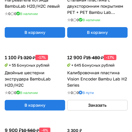
BambuLab H2D/H2C левый
двухсторонним покрытием
PET + PET Bambu Lab
0
0
В наличии
H2D/H2S
0
0
В наличии
В корзину
В корзину
1 100 ₽
12 900 ₽
1 320 ₽
15 480 ₽
-17%
-17%
+ 55 Бонусных рублей
+ 645 Бонусных рублей
Двойные шестерни
Калибровочная пластина
экструдера BambuLab
Vision Encoder Bambu Lab H2
H2D/H2C
Series
0
0
В наличии
0
0
В пути
В корзину
Заказать
9 900 ₽
10 560 ₽
-6%
3 300 ₽