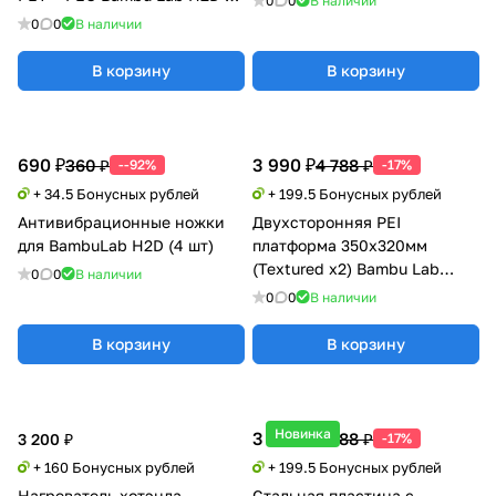
0
0
В наличии
H2S
0
0
В наличии
В корзину
В корзину
690 ₽
3 990 ₽
360 ₽
4 788 ₽
--92%
-17%
+ 34.5 Бонусных рублей
+ 199.5 Бонусных рублей
Антивибрационные ножки
Двухсторонняя PEI
для BambuLab H2D (4 шт)
платформа 350x320мм
(Textured x2) Bambu Lab
0
0
В наличии
H2D/H2S
0
0
В наличии
В корзину
В корзину
Новинка
3 990 ₽
4 788 ₽
3 200 ₽
-17%
+ 160 Бонусных рублей
+ 199.5 Бонусных рублей
Нагреватель хотэнда
Стальная пластина с