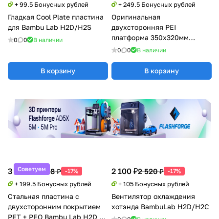
+ 99.5 Бонусных рублей
+ 249.5 Бонусных рублей
Гладкая Cool Plate пластина
Оригинальная
для Bambu Lab H2D/H2S
двухсторонняя PEI
платформа 350x320мм
0
0
В наличии
(Textured x2) Bambu Lab
0
0
В наличии
H2D/H2S
В корзину
В корзину
Советуем
3 990 ₽
2 100 ₽
4 788 ₽
2 520 ₽
-17%
-17%
+ 199.5 Бонусных рублей
+ 105 Бонусных рублей
Стальная пластина с
Вентилятор охлаждения
двухсторонним покрытием
хотэнда BambuLab H2D/H2C
PET + PEO Bambu Lab H2D /