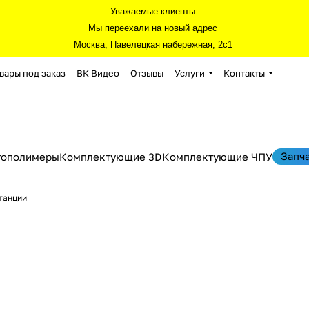
Уважаемые клиенты
Мы переехали на новый адрес
Москва, Павелецкая набережная, 2с1
вары под заказ
ВК Видео
Отзывы
Услуги
Контакты
Запч
тополимеры
Комплектующие 3D
Комплектующие ЧПУ
танции