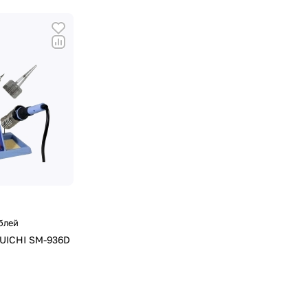
блей
UICHI SM-936D