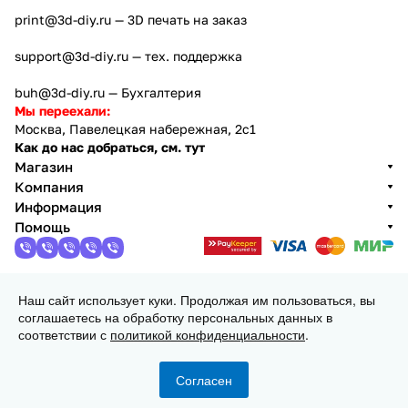
print@3d-diy.ru
— 3D печать на заказ
support@3d-diy.ru
— тех. поддержка
buh@3d-diy.ru
— Бухгалтерия
Мы переехали:
Москва, Павелецкая набережная, 2с1
Как до нас добраться, см. тут
Магазин
Компания
Информация
Помощь
Наш сайт использует куки. Продолжая им пользоваться, вы
2013 - 2026 © 3DiY (Тридиай) - интернет-магазин
соглашаетесь на обработку персональных данных в
комплектующих для 3D принтеров, ЧПУ станков и
соответствии с
политикой конфиденциальности
.
робототехники
Конфиденциальность
Оферта
Согласен
Главная
Каталог
Корзина
Избранные
Кабинет
Сравнение