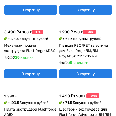
В корзину
В корзину
3 490 ₽
1 290 ₽
4 188 ₽
720 ₽
-17%
--79%
+ 174.5 Бонусных рублей
+ 64.5 Бонусных рублей
Механизм подачи
Гладкая PEO/PET пластина
экструдера Flashforge AD5X
для Flashforge 5M/5M
Pro/AD5X 235*235 мм
0
0
В наличии
0
0
В наличии
В корзину
В корзину
1 490 ₽
1 200 ₽
3 990 ₽
--24%
+ 199.5 Бонусных рублей
+ 74.5 Бонусных рублей
Плата экструдера Flashforge
Шестерни экструдера для
AD5X
Flashforge Adventurer 5M/5M