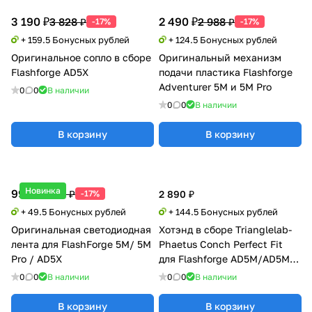
3 190 ₽
2 490 ₽
3 828 ₽
2 988 ₽
-17%
-17%
+ 159.5 Бонусных рублей
+ 124.5 Бонусных рублей
Оригинальное сопло в сборе
Оригинальный механизм
Flashforge AD5X
подачи пластика Flashforge
Adventurer 5M и 5M Pro
0
0
В наличии
0
0
В наличии
В корзину
В корзину
Новинка
990 ₽
1 188 ₽
-17%
2 890 ₽
+ 49.5 Бонусных рублей
+ 144.5 Бонусных рублей
Оригинальная светодиодная
Хотэнд в сборе Trianglelab-
лента для FlashForge 5M/ 5M
Phaetus Conch Perfect Fit
Pro / AD5X
для Flashforge AD5M/AD5M
Pro
0
0
В наличии
0
0
В наличии
В корзину
В корзину