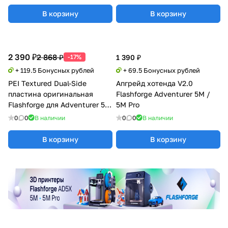
В корзину
В корзину
2 390 ₽
2 868 ₽
-17%
1 390 ₽
+ 119.5 Бонусных рублей
+ 69.5 Бонусных рублей
PEI Textured Dual-Side
Апгрейд хотенда V2.0
пластина оригинальная
Flashforge Adventurer 5M /
Flashforge для Adventurer 5M
5M Pro
/ 5M Pro / AD5X
0
0
В наличии
0
0
В наличии
В корзину
В корзину