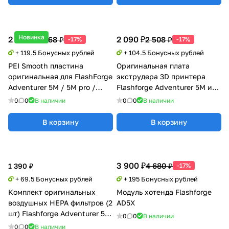
Новинка
2 390 ₽
2 090 ₽
2 868 ₽
2 508 ₽
-17%
-17%
+ 119.5 Бонусных рублей
+ 104.5 Бонусных рублей
PEI Smooth пластина
Оригинальная плата
оригинальная для FlashForge
экструдера 3D принтера
Adventurer 5M / 5M pro /
Flashforge Adventurer 5M и
AD5X
5M Pro
0
0
В наличии
0
0
В наличии
В корзину
В корзину
3 900 ₽
4 680 ₽
1 390 ₽
-17%
+ 69.5 Бонусных рублей
+ 195 Бонусных рублей
Комплект оригинальных
Модуль хотенда Flashforge
воздушных HEPA фильтров (2
AD5X
шт) Flashforge Adventurer 5M
0
0
В наличии
и 5M Pro
0
0
В наличии