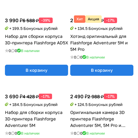
Хит
Акция
3 990 ₽
2 690 ₽
6 588 ₽
3 228 ₽
-39%
-17%
+ 199.5 Бонусных рублей
+ 134.5 Бонусных рублей
Набор для сборки корпуса
Хотэнд оригинальный для
3D-принтера Flashforge AD5X
Flashforge Adventurer 5M и
5M Pro
0
0
В наличии
0
0
В наличии
В корзину
В корзину
3 690 ₽
2 490 ₽
4 428 ₽
2 988 ₽
-17%
-17%
+ 184.5 Бонусных рублей
+ 124.5 Бонусных рублей
Набор для сборки корпуса
Оригинальная камера 3D
3D-принтера Flashforge
принтера Flashforge
Adventurer 5M
Adventurer 5M, 5M Pro и
AD5X
0
0
В наличии
0
0
В наличии