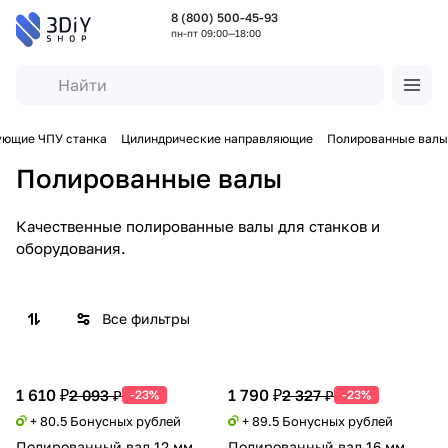
8 (800) 500-45-93
пн-пт 09:00—18:00
ующие ЧПУ станка
Цилиндрические направляющие
Полированные валы
Полированные валы
Качественные полированные валы для станков и
оборудования.
Все фильтры
1 610 ₽
1 790 ₽
2 093 ₽
2 327 ₽
-23%
-23%
+ 80.5 Бонусных рублей
+ 89.5 Бонусных рублей
Полированный вал 12 мм
Полированный вал 16 мм