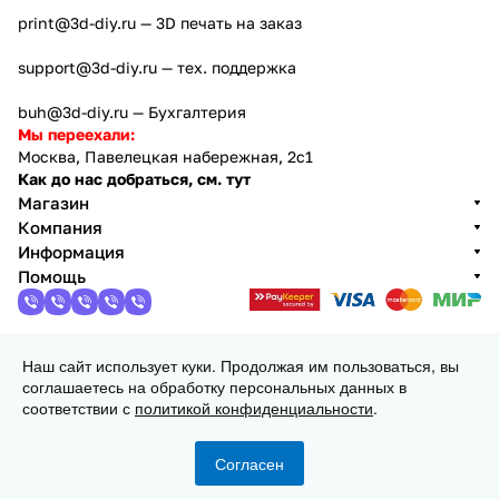
print@3d-diy.ru
— 3D печать на заказ
support@3d-diy.ru
— тех. поддержка
buh@3d-diy.ru
— Бухгалтерия
Мы переехали:
Москва, Павелецкая набережная, 2с1
Как до нас добраться, см. тут
Магазин
Компания
Информация
Помощь
Наш сайт использует куки. Продолжая им пользоваться, вы
2013 - 2026 © 3DiY (Тридиай) - интернет-магазин
соглашаетесь на обработку персональных данных в
комплектующих для 3D принтеров, ЧПУ станков и
соответствии с
политикой конфиденциальности
.
робототехники
Конфиденциальность
Оферта
Согласен
Главная
Каталог
Корзина
Избранные
Кабинет
Сравнение