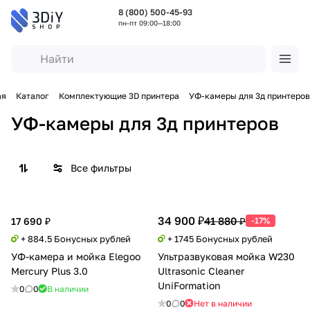
8 (800) 500-45-93
пн-пт 09:00—18:00
ая
Каталог
Комплектующие 3D принтера
УФ-камеры для 3д принтеров
УФ-камеры для 3д принтеров
Все фильтры
34 900 ₽
41 880 ₽
17 690 ₽
-17%
+ 884.5 Бонусных рублей
+ 1745 Бонусных рублей
УФ-камера и мойка Elegoo
Ультразвуковая мойка W230
Mercury Plus 3.0
Ultrasonic Cleaner
UniFormation
0
0
В наличии
0
0
Нет в наличии