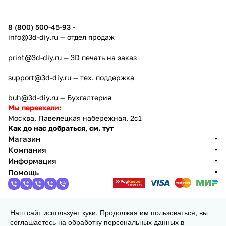
8 (800) 500-45-93
info@3d-diy.ru
— отдел продаж
print@3d-diy.ru
— 3D печать на заказ
support@3d-diy.ru
— тех. поддержка
buh@3d-diy.ru
— Бухгалтерия
Мы переехали:
Москва, Павелецкая набережная, 2с1
Как до нас добраться, см. тут
Магазин
Компания
Информация
Помощь
Наш сайт использует куки. Продолжая им пользоваться, вы
2013 - 2026 © 3DiY (Тридиай) - интернет-магазин
соглашаетесь на обработку персональных данных в
комплектующих для 3D принтеров, ЧПУ станков и