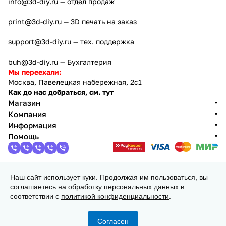
info@3d-diy.ru
— отдел продаж
print@3d-diy.ru
— 3D печать на заказ
support@3d-diy.ru
— тех. поддержка
buh@3d-diy.ru
— Бухгалтерия
Мы переехали:
Москва, Павелецкая набережная, 2с1
Как до нас добраться, см. тут
Магазин
Компания
Информация
Помощь
Наш сайт использует куки. Продолжая им пользоваться, вы
2013 - 2026 © 3DiY (Тридиай) - интернет-магазин
соглашаетесь на обработку персональных данных в
комплектующих для 3D принтеров, ЧПУ станков и
соответствии с
политикой конфиденциальности
.
робототехники
Конфиденциальность
Оферта
Согласен