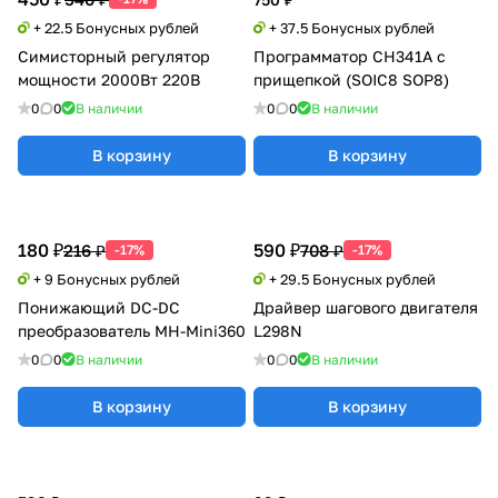
+ 22.5 Бонусных рублей
+ 37.5 Бонусных рублей
Симисторный регулятор
Программатор CH341A с
мощности 2000Вт 220В
прищепкой (SOIC8 SOP8)
0
0
В наличии
0
0
В наличии
В корзину
В корзину
180 ₽
590 ₽
216 ₽
708 ₽
-17%
-17%
+ 9 Бонусных рублей
+ 29.5 Бонусных рублей
Понижающий DC-DC
Драйвер шагового двигателя
преобразователь MH-Mini360
L298N
0
0
В наличии
0
0
В наличии
В корзину
В корзину