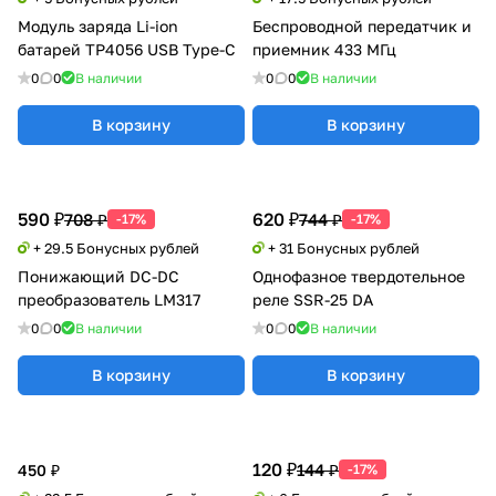
Модуль заряда Li-ion
Беспроводной передатчик и
батарей TP4056 USB Type-C
приемник 433 МГц
0
0
В наличии
0
0
В наличии
В корзину
В корзину
590 ₽
620 ₽
708 ₽
744 ₽
-17%
-17%
+ 29.5 Бонусных рублей
+ 31 Бонусных рублей
Понижающий DC-DC
Однофазное твердотельное
преобразователь LM317
реле SSR-25 DA
0
0
В наличии
0
0
В наличии
В корзину
В корзину
120 ₽
144 ₽
450 ₽
-17%