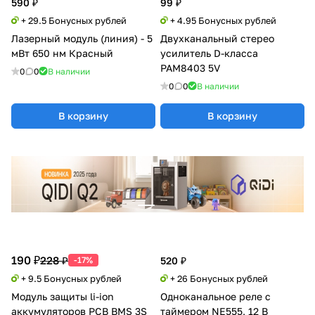
590 ₽
99 ₽
+ 29.5 Бонусных рублей
+ 4.95 Бонусных рублей
Лазерный модуль (линия) - 5
Двухканальный стерео
мВт 650 нм Красный
усилитель D-класса
PAM8403 5V
0
0
В наличии
0
0
В наличии
В корзину
В корзину
190 ₽
228 ₽
-17%
520 ₽
+ 9.5 Бонусных рублей
+ 26 Бонусных рублей
Модуль защиты li-ion
Одноканальное реле с
аккумуляторов PCB BMS 3S
таймером NE555, 12 В