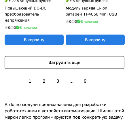
+ 22.5 Бонусных рублей
+ 6 Бонусных рублей
Повышающий DC-DC
Модуль заряда Li-ion
преобразователь
батарей TP4056 Mini USB
напряжения
0
0
В наличии
0
0
В наличии
В корзину
В корзину
Загрузить еще
1
2
3
...
9
Arduino модули предназначены для разработки
робототехники и устройств автоматизации. Шилды этой
марки легко программируются под конкретную задачу.