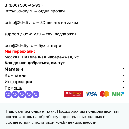
8 (800) 500-45-93
info@3d-diy.ru
— отдел продаж
print@3d-diy.ru
— 3D печать на заказ
support@3d-diy.ru
— тех. поддержка
buh@3d-diy.ru
— Бухгалтерия
Мы переехали:
Москва, Павелецкая набережная, 2с1
Как до нас добраться, см. тут
Магазин
Компания
Информация
Помощь
Наш сайт использует куки. Продолжая им пользоваться, вы
2013 - 2026 © 3DiY (Тридиай) - интернет-магазин
соглашаетесь на обработку персональных данных в
комплектующих для 3D принтеров, ЧПУ станков и
соответствии с
политикой конфиденциальности
.
робототехники
Конфиденциальность
Оферта