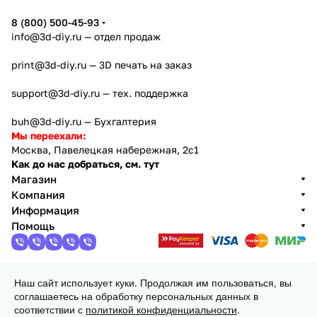
8 (800) 500-45-93
info@3d-diy.ru
— отдел продаж
print@3d-diy.ru
— 3D печать на заказ
support@3d-diy.ru
— тех. поддержка
buh@3d-diy.ru
— Бухгалтерия
Мы переехали:
Москва, Павелецкая набережная, 2с1
Как до нас добраться, см. тут
Магазин
Компания
Информация
Помощь
Наш сайт использует куки. Продолжая им пользоваться, вы
2013 - 2026 © 3DiY (Тридиай) - интернет-магазин
соглашаетесь на обработку персональных данных в
комплектующих для 3D принтеров, ЧПУ станков и
соответствии с
политикой конфиденциальности
.
робототехники