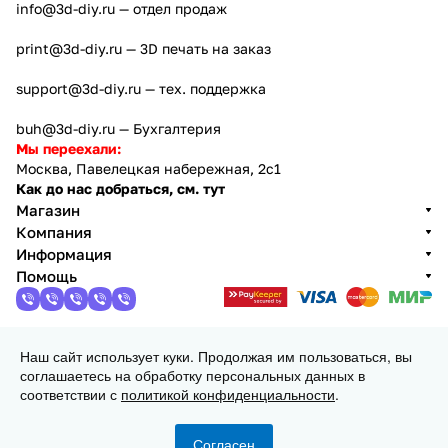
info@3d-diy.ru
— отдел продаж
print@3d-diy.ru
— 3D печать на заказ
support@3d-diy.ru
— тех. поддержка
buh@3d-diy.ru
— Бухгалтерия
Мы переехали:
Москва, Павелецкая набережная, 2с1
Как до нас добраться, см. тут
Магазин
Компания
Информация
Помощь
Наш сайт использует куки. Продолжая им пользоваться, вы
2013 - 2026 © 3DiY (Тридиай) - интернет-магазин
соглашаетесь на обработку персональных данных в
комплектующих для 3D принтеров, ЧПУ станков и
соответствии с
политикой конфиденциальности
.
робототехники
Конфиденциальность
Оферта
Согласен