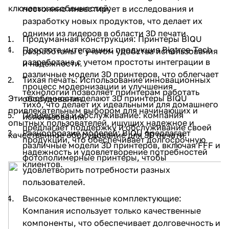
ключевых особенностей:
постоянно инвестирует в исследования и
разработку новых продуктов, что делает их
одними из лидеров в области 3D печати.
Продуманная конструкция: Принтеры BIQU
Простота интеграции: продукция Bigtree-Tech
разработаны с учетом удобства использования
разработана с учетом простоты интеграции в
и надежности.
различные модели 3D принтеров, что облегчает
Тихая печать: Использование инновационных
процесс модернизации и улучшения
технологий позволяет принтерам работать
Эти особенности делают 3D принтеры BIQU
оборудования.
тихо, что делает их идеальными для домашнего
привлекательным выбором для начинающих и
Поддержка и обслуживание: компания
использования.
опытных пользователей, ищущих надежное и
предлагает поддержку и обслуживание своей
Разнообразие моделей: BIQU предлагает
качественное оборудование для 3D печати.
продукции, что обеспечивает долгосрочную
различные модели 3D принтеров, включая FFF и
надежность и удовлетворение потребностей
фотополимерные принтеры, чтобы
клиентов.
удовлетворить потребности разных
пользователей.
Высококачественные комплектующие:
Компания использует только качественные
компоненты, что обеспечивает долговечность и