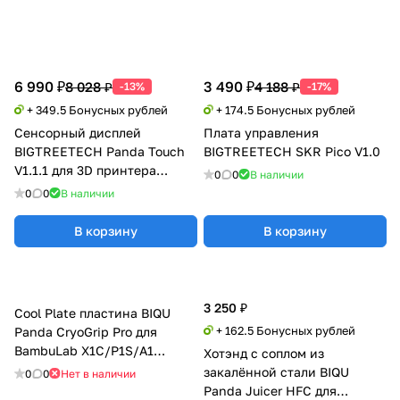
6 990 ₽
3 490 ₽
8 028 ₽
4 188 ₽
-13%
-17%
+ 349.5 Бонусных рублей
+ 174.5 Бонусных рублей
Сенсорный дисплей
Плата управления
BIGTREETECH Panda Touch
BIGTREETECH SKR Pico V1.0
V1.1.1 для 3D принтера
0
0
В наличии
Bambu Lab X1/P1/A1
0
0
В наличии
В корзину
В корзину
3 250 ₽
Cool Plate пластина BIQU
+ 162.5 Бонусных рублей
Panda CryoGrip Pro для
BambuLab X1C/P1S/A1
Хотэнд с соплом из
(Голубой)
закалённой стали BIQU
0
0
Нет в наличии
Panda Juicer HFC для