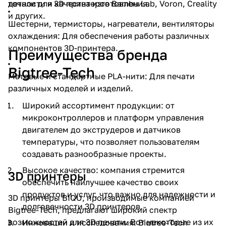
точности и качества изготовления.
детали для 3D принтеров Bambu Lab, Voron, Creality
и других.
Шестерни, термисторы, нагреватели, вентиляторы
охлаждения: Для обеспечения работы различных
компонентов 3D-принтера.
Преимущества бренда
Bigtree-Tech
Матовые и стандартные PLA-нити: Для печати
различных моделей и изделий.
Широкий ассортимент продукции: от
микроконтроллеров и платформ управления
двигателем до экструдеров и датчиков
температуры, что позволяет пользователям
создавать разнообразные проекты.
Высокое качество: компания стремится
3D принтеры
обеспечить наилучшее качество своих
продуктов и услуг, что важно для надежности и
3D принтеры BIQU, производимые компанией
долговечности 3D принтеров.
Bigtree-Tech, предлагают широкий спектр
возможностей для 3D печати. Вот некоторые из их
Инновации и исследования: Bigtree-Tech