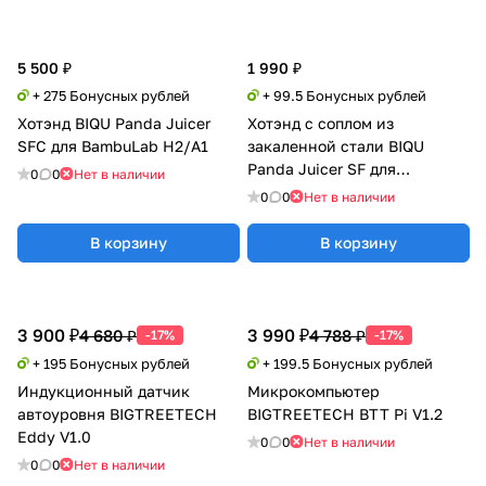
5 500 ₽
1 990 ₽
+ 275 Бонусных рублей
+ 99.5 Бонусных рублей
Хотэнд BIQU Panda Juicer
Хотэнд с соплом из
SFC для BambuLab H2/A1
закаленной стали BIQU
Panda Juicer SF для
0
0
Нет в наличии
BambuLab A1/A1 Mini
0
0
Нет в наличии
В корзину
В корзину
3 900 ₽
3 990 ₽
4 680 ₽
4 788 ₽
-17%
-17%
+ 195 Бонусных рублей
+ 199.5 Бонусных рублей
Индукционный датчик
Микрокомпьютер
автоуровня BIGTREETECH
BIGTREETECH BTT Pi V1.2
Eddy V1.0
0
0
Нет в наличии
0
0
Нет в наличии