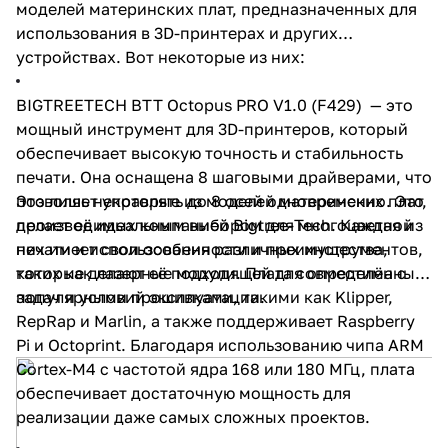
моделей материнских плат, предназначенных для
использования в 3D-принтерах и других
устройствах. Вот некоторые из них:
BIGTREETECH BTT Octopus PRO V1.0 (F429)
— это
мощный инструмент для 3D-принтеров, который
обеспечивает высокую точность и стабильность
печати. Она оснащена 8 шаговыми драйверами, что
позволяет управлять до 8 осей одновременно. Это
Это лишь некоторые из моделей материнских плат,
делает её идеальным выбором для многоцветной
производимых компанией Bigtree-Tech. Каждая из
печати и использования различных инструментов,
них имеет свои особенности и преимущества,
таких как лазерные модули. Плата совместима с
которые делают её подходящей для определённых
популярными прошивками, такими как Klipper,
задач и условий эксплуатации.
RepRap и Marlin, а также поддерживает Raspberry
Pi и Octoprint. Благодаря использованию чипа ARM
Cortex-M4 с частотой ядра 168 или 180 МГц, плата
обеспечивает достаточную мощность для
реализации даже самых сложных проектов.