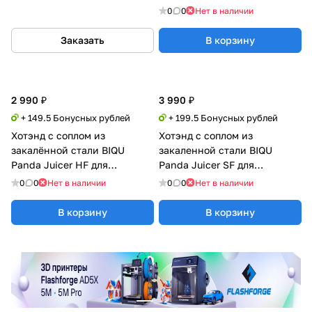
BambuLab H2/A1
0
0
Нет в наличии
Заказать
В корзину
2 990 ₽
3 990 ₽
+ 149.5 Бонусных рублей
+ 199.5 Бонусных рублей
Хотэнд с соплом из
Хотэнд с соплом из
закалённой стали BIQU
закаленной стали BIQU
Panda Juicer HF для
Panda Juicer SF для
BambuLab H2/A1
BambuLab H2/A1
0
0
Нет в наличии
0
0
Нет в наличии
В корзину
В корзину