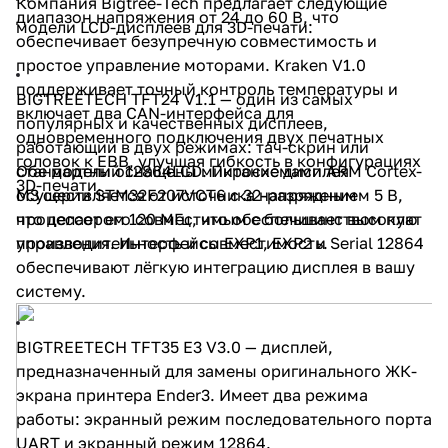
Компания Bigtree-Tech предлагает следующие
диапазон напряжения от 24 до 60 В, что
модели LCD-дисплеев для 3D-печати:
обеспечивает безупречную совместимость и
простое управление моторами. Kraken V1.0
поддерживает точный контроль температуры и
BIGTREETECH TFT24 V1.1
— один из самых
включает два CAN-интерфейса для
популярных и качественных дисплеев,
одновременного подключения двух печатных
работающий в двух режимах: тач-скрин или
головок к EBB, улучшая гибкость в конфигурациях
стандартный 12864LCD. Питание дисплея
Обе модели оснащены микросхемами ARM Cortex-
3D-печати.
осуществляется от источника напряжением 5 В,
M3 серии STM32F207VCT6 с 32-разрядным
что делает его совместимым с большинством плат
процессором 120 МГц, что обеспечивает высокую
управления. Интерфейсы EXP1, EXP2 и Serial 12864
производительность и совместимость.
обеспечивают лёгкую интеграцию дисплея в вашу
систему.
BIGTREETECH TFT35 E3 V3.0
— дисплей,
предназначенный для замены оригинального ЖК-
экрана принтера Ender3. Имеет два режима
работы: экранный режим последовательного порта
UART и экранный режим 12864.