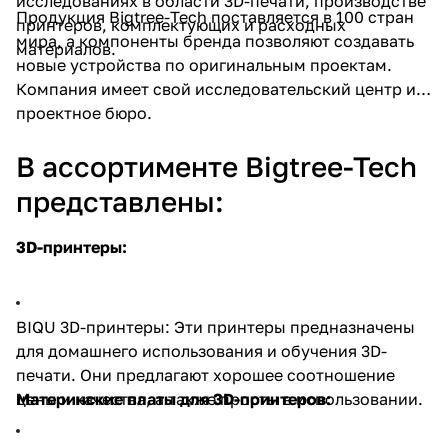
исследованиях в области 3D-печати, производстве
Продукция Bigtree-Tech поставляется в 100 стран
принтеров, комплектующих и расходных
мира, а компоненты бренда позволяют создавать
материалов.
новые устройства по оригинальным проектам.
Компания имеет свой исследовательский центр и
проектное бюро.
В ассортименте Bigtree-Tech
представлены:
3D-принтеры:
BIQU 3D-принтеры: Эти принтеры предназначены
для домашнего использования и обучения 3D-
печати. Они предлагают хорошее соотношение
цены и качества, а также просты в использовании.
Материнские платы для 3D-принтеров: