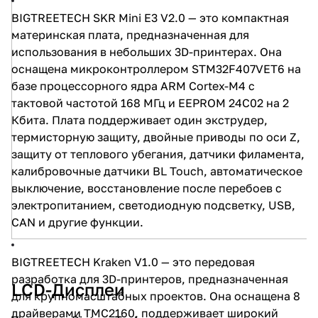
BIGTREETECH SKR Mini E3 V2.0
— это компактная
материнская плата, предназначенная для
использования в небольших 3D-принтерах. Она
оснащена микроконтроллером STM32F407VET6 на
базе процессорного ядра ARM Cortex-M4 с
тактовой частотой 168 МГц и EEPROM 24C02 на 2
Кбита. Плата поддерживает один экструдер,
термисторную защиту, двойные приводы по оси Z,
защиту от теплового убегания, датчики филамента,
калибровочные датчики BL Touch, автоматическое
выключение, восстановление после перебоев с
электропитанием, светодиодную подсветку, USB,
CAN и другие функции.
BIGTREETECH Kraken V1.0
— это передовая
разработка для 3D-принтеров, предназначенная
LCD-Дисплеи
для крупномасштабных проектов. Она оснащена 8
драйверами TMC2160, поддерживает широкий