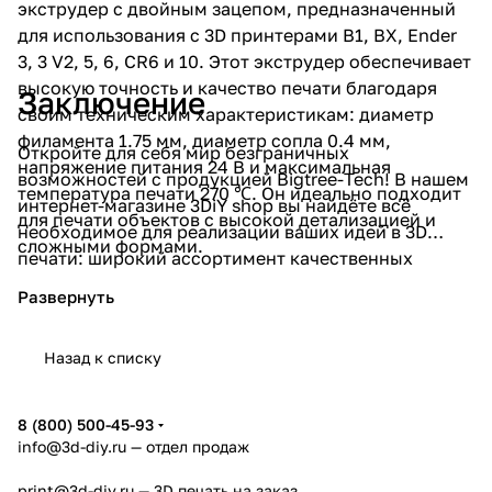
экструдер с двойным зацепом, предназначенный
для использования с 3D принтерами B1, BX, Ender
3, 3 V2, 5, 6, CR6 и 10. Этот экструдер обеспечивает
высокую точность и качество печати благодаря
Заключение
своим техническим характеристикам: диаметр
филамента 1.75 мм, диаметр сопла 0.4 мм,
Откройте для себя мир безграничных
напряжение питания 24 В и максимальная
возможностей с продукцией Bigtree-Tech! В нашем
температура печати 270 ℃. Он идеально подходит
интернет-магазине 3DiY shop вы найдёте всё
для печати объектов с высокой детализацией и
необходимое для реализации ваших идей в 3D
сложными формами.
печати: широкий ассортимент качественных
товаров от Bigtree-Tech по доступным ценам,
Хотэнд BIQU RapidChange Revo Six
— это
которые сочетают в себе высокое качество и
высококачественный хотэнд, предназначенный
инновационные технологии, что делает их
Назад к списку
для 3D-печати. Хотэнд BIQU RapidChange Revo Six
идеальным выбором для начинающих
совместим с соплами Revo, что позволяет легко
пользователей и профессионалов. Сделайте
производить замену сопел при комнатной
первый шаг к созданию уникальных изделий уже
8 (800) 500-45-93
температуре.Нагревательный элемент Revo
сегодня!
info@3d-diy.ru
— отдел продаж
HeaterCore обеспечивает быстрое достижение
нужной температуры и повышенную безопасность
print@3d-diy.ru
— 3D печать на заказ