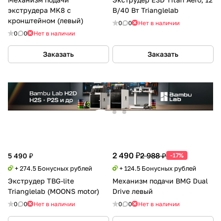
экструдера MK8 с
В/40 Вт Trianglelab
кронштейном (левый)
0
0
Нет в наличии
0
0
Нет в наличии
Заказать
Заказать
2 490 ₽
2 988 ₽
5 490 ₽
-17%
+ 274.5 Бонусных рублей
+ 124.5 Бонусных рублей
Экструдер TBG-lite
Механизм подачи BMG Dual
Trianglelab (MOONS motor)
Drive левый
0
0
Нет в наличии
0
0
Нет в наличии