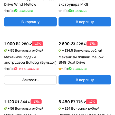
Drive Wind Mellow
экструдера MK8
0
0
В наличии
0
0
В наличии
В корзину
В корзину
1 900 ₽
2 690 ₽
2 280 ₽
3 228 ₽
-17%
-17%
+ 95 Бонусных рублей
+ 134.5 Бонусных рублей
Механизм подачи
Механизм подачи Mellow
экструдера Bulldog (Бульдог)
BMG Dual Drive
0
0
Нет в наличии
5
1
В наличии
Заказать
В корзину
1 120 ₽
6 480 ₽
1 344 ₽
7 776 ₽
-17%
-17%
+ 56 Бонусных рублей
+ 324 Бонусных рублей
Механизм подачи
Экструдер E3D Titan Aero, 12