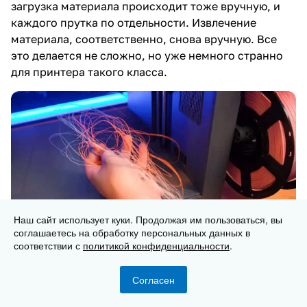
загрузка материала происходит тоже вручную, и
каждого прутка по отдельности. Извлечение
материала, соответственно, снова вручную. Все
это делается не сложно, но уже немного странно
для принтера такого класса.
Наш сайт использует куки. Продолжая им пользоваться, вы
соглашаетесь на обработку персональных данных в
соответствии с
политикой конфиденциальности
.
Слайсер Orca-Flashforge знаком всем, кто
Согласен
пробовал работать с Orca Slicer. Он подключается к
Главная
Каталог
Корзина
Избранные
Кабинет
Сравнение
принтеру по локальной сети и практически сразу