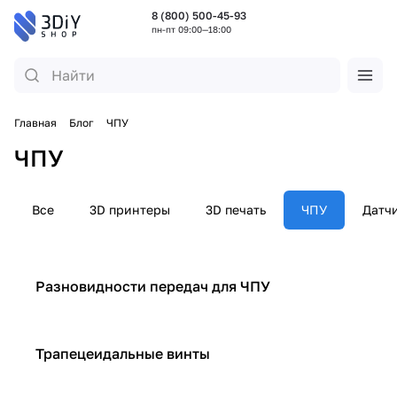
8 (800) 500-45-93
пн-пт 09:00—18:00
Главная
Блог
ЧПУ
ЧПУ
Все
3D принтеры
3D печать
ЧПУ
Датч
ЧПУ
Разновидности передач для ЧПУ
ЧПУ
Трапецеидальные винты