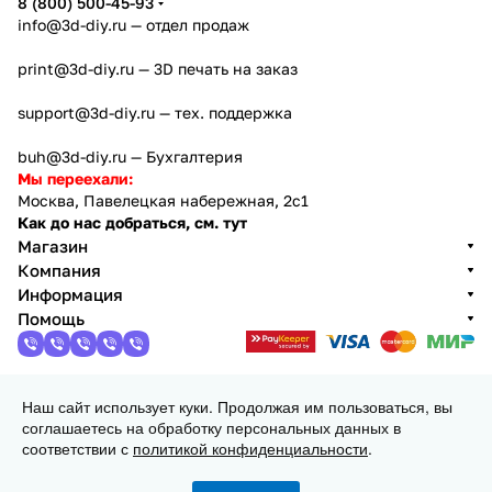
8 (800) 500-45-93
info@3d-diy.ru
— отдел продаж
print@3d-diy.ru
— 3D печать на заказ
support@3d-diy.ru
— тех. поддержка
buh@3d-diy.ru
— Бухгалтерия
Мы переехали:
Москва, Павелецкая набережная, 2с1
Как до нас добраться, см. тут
Магазин
Компания
Информация
Помощь
Наш сайт использует куки. Продолжая им пользоваться, вы
2013 - 2026 © 3DiY (Тридиай) - интернет-магазин
соглашаетесь на обработку персональных данных в
комплектующих для 3D принтеров, ЧПУ станков и
соответствии с
политикой конфиденциальности
.
робототехники
Конфиденциальность
Оферта