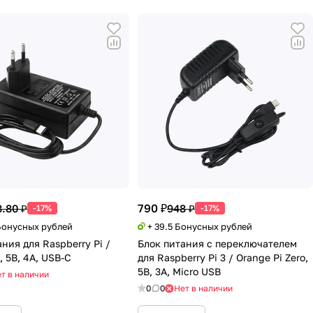
790 ₽
.80 ₽
948 ₽
-17%
-17%
 Бонусных рублей
+ 39.5 Бонусных рублей
ния для Raspberry Pi /
Блок питания с переключателем
, 5В, 4А, USB-C
для Raspberry Pi 3 / Orange Pi Zero,
5В, 3А, Micro USB
т в наличии
0
0
Нет в наличии