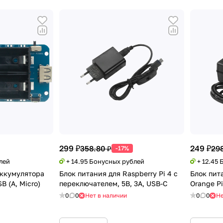
299 ₽
249 ₽
358.80 ₽
298
-17%
лей
+ 14.95 Бонусных рублей
+ 12.45
аккумулятора
Блок питания для Raspberry Pi 4 с
Блок пита
SB (A, Micro)
переключателем, 5В, 3А, USB-C
Orange Pi
0
0
Нет в наличии
0
0
Не