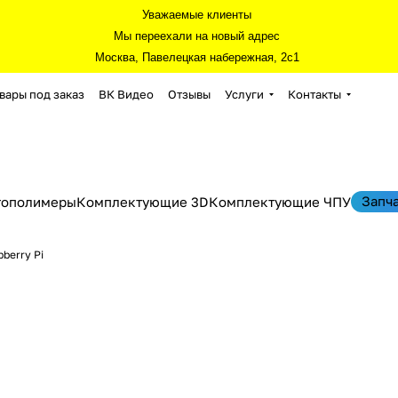
Уважаемые клиенты
Мы переехали на новый адрес
Москва, Павелецкая набережная, 2с1
вары под заказ
ВК Видео
Отзывы
Услуги
Контакты
Запч
тополимеры
Комплектующие 3D
Комплектующие ЧПУ
berry Pi