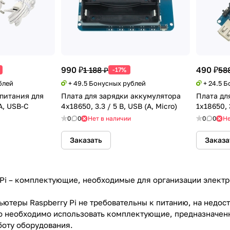
990 ₽
490 ₽
1 188 ₽
58
-17%
блей
+ 49.5 Бонусных рублей
+ 24.5 
питания для
Плата для зарядки аккумулятора
Плата дл
3А, USB-C
4x18650, 3.3 / 5 В, USB (A, Micro)
1x18650, 3
0
0
Нет в наличии
0
0
Не
Заказать
Заказа
 Pi – комплектующие, необходимые для организации элект
ютеры Raspberry Pi не требовательны к питанию, на недост
о необходимо использовать комплектующие, предназначенн
оту оборудования.