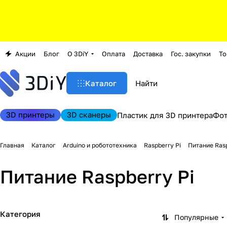
Акции
Блог
О 3DiY
Оплата
Доставка
Гос. закупки
То
Каталог
3D принтеры
3D сканеры
Пластик для 3D принтера
Фо
Главная
Каталог
Arduino и робототехника
Raspberry Pi
Питание Rasp
Питание Raspberry Pi
Категория
Популярные