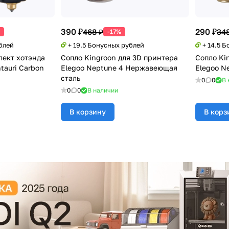
390 ₽
290 ₽
468 ₽
348
-17%
блей
+ 19.5 Бонусных рублей
+ 14.5 
ект хотэнда
Сопло Kingroon для 3D принтера
Сопло Ki
tauri Carbon
Elegoo Neptune 4 Нержавеющая
Elegoo N
сталь
0
0
В 
0
0
В наличии
В корзину
В корз