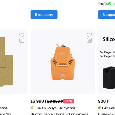
0
0
В 
В корзину
В корз
16 990 ₽
900 ₽
20 388 ₽
-17%
блей
+ 849.5 Бонусных рублей
+ 45 Бо
 мм 3D
Экструдер в сборе 3D принтера
Силиконо