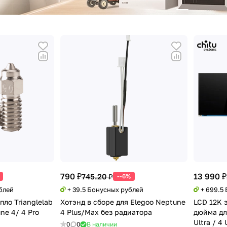
790 ₽
13 990 ₽
745.20 ₽
--6%
блей
+ 39.5 Бонусных рублей
+ 699.5
ло Trianglelab
Хотэнд в сборе для Elegoo Neptune
LCD 12K 
ne 4/ 4 Pro
4 Plus/Max без радиатора
дюйма для
Ultra / 4 
0
0
В наличии