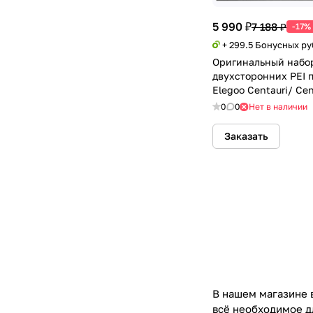
5 990 ₽
7 188 ₽
-17%
+ 299.5 Бонусных р
Оригинальный набо
двухсторонних PEI п
Elegoo Centauri/ Cen
0
0
Нет в наличии
Заказать
В нашем магазине 
всё необходимое д