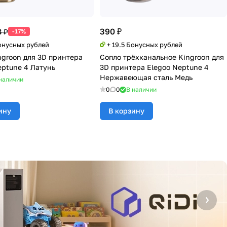
390 ₽
 ₽
-17%
Бонусных рублей
+ 19.5 Бонусных рублей
ngroon для 3D принтера
Сопло трёхканальное Kingroon для
eptune 4 Латунь
3D принтера Elegoo Neptune 4
Нержавеющая сталь Медь
наличии
0
0
В наличии
ину
В корзину