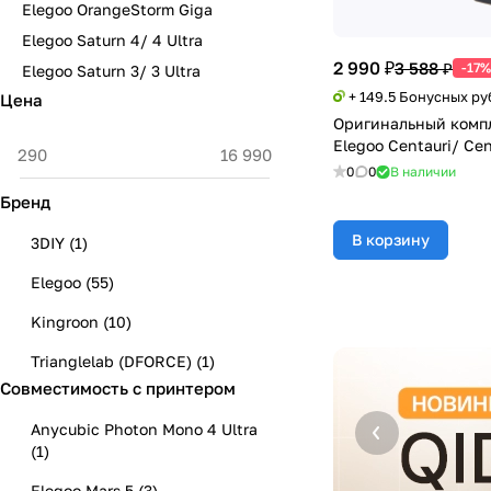
Elegoo OrangeStorm Giga
Elegoo Saturn 4/ 4 Ultra
2 990 ₽
3 588 ₽
-17%
Elegoo Saturn 3/ 3 Ultra
+ 149.5 Бонусных ру
Цена
Оригинальный компл
Elegoo Centauri/ Cen
0
0
В наличии
Бренд
В корзину
3DIY
(
1
)
Elegoo
(
55
)
Kingroon
(
10
)
Trianglelab (DFORCE)
(
1
)
Совместимость с принтером
Anycubic Photon Mono 4 Ultra
(
1
)
Elegoo Mars 5
(
3
)