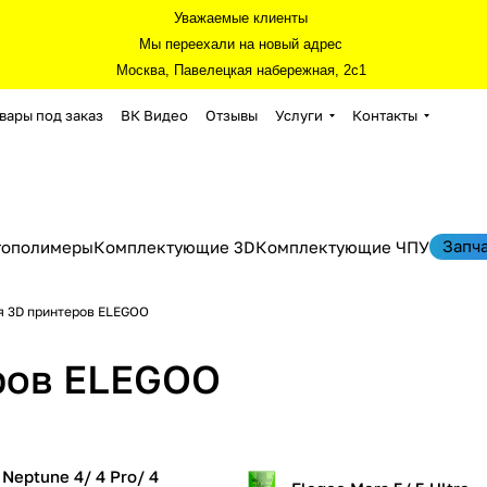
Уважаемые клиенты
Мы переехали на новый адрес
Москва, Павелецкая набережная, 2с1
вары под заказ
ВК Видео
Отзывы
Услуги
Контакты
Запч
тополимеры
Комплектующие 3D
Комплектующие ЧПУ
я 3D принтеров ELEGOO
ров ELEGOO
 Neptune 4/ 4 Pro/ 4