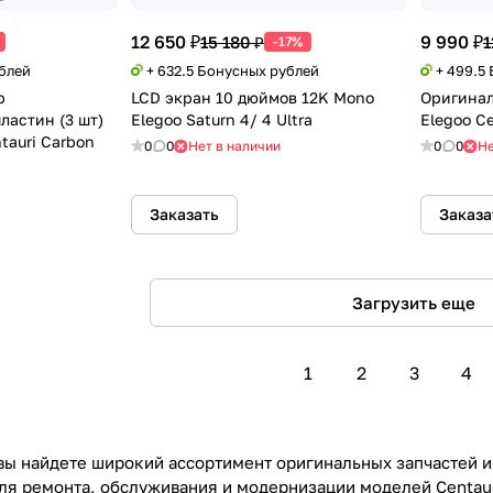
12 650 ₽
9 990 ₽
15 180 ₽
1
-17%
ублей
+ 632.5 Бонусных рублей
+ 499.5
р
LCD экран 10 дюймов 12K Mono
Оригинал
ластин (3 шт)
Elegoo Saturn 4/ 4 Ultra
Elegoo Ce
tauri Carbon
0
0
Нет в наличии
0
0
Не
Заказать
Заказа
Загрузить еще
1
2
3
4
вы найдете широкий ассортимент оригинальных запчастей 
ля ремонта, обслуживания и модернизации моделей Centauri