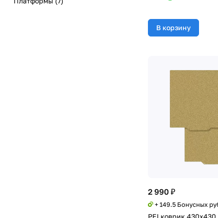
Платформы
(
7
)
Elegoo Neptune 4 Max
(
10
)
Дисплеи
(
8
)
Elegoo Mars 4 DLP
(
3
)
В корзину
Камеры
(
1
)
Elegoo Mars 4 Max
(
2
)
Механика
(
4
)
Elegoo Mars 4 Ultra
(
3
)
Разное
(
10
)
Elegoo Saturn 3 Ultra
(
6
)
Elegoo OrangeStorm Giga
(
8
)
2 990 ₽
+ 149.5 Бонусных ру
PEI коврик 430x430