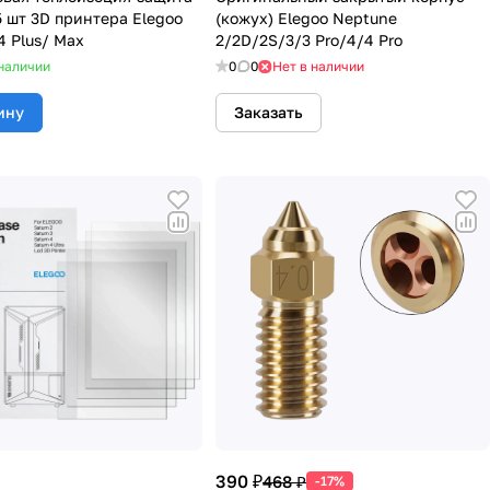
5 шт 3D принтера Elegoo
(кожух) Elegoo Neptune
4 Plus/ Max
2/2D/2S/3/3 Pro/4/4 Pro
наличии
0
0
Нет в наличии
ину
Заказать
390 ₽
468 ₽
-17%