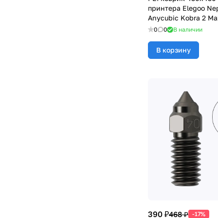
принтера Elegoo Ne
Anycubic Kobra 2 Max
Max
0
0
В наличии
В корзину
390 ₽
468 ₽
-17%