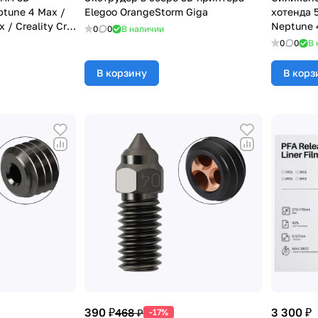
ptune 4 Max /
Elegoo OrangeStorm Giga
хотенда 
 / Creality Cr-6
Neptune 
0
0
В наличии
0
0
В 
В корзину
В корз
390 ₽
3 300 ₽
468 ₽
-17%