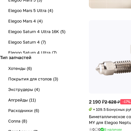
Elegoo Mars 5 Ultra
(
4
)
Elegoo Mars 4
(
4
)
Elegoo Saturn 4 Ultra 16K
(
5
)
Elegoo Saturn 4
(
7
)
Elegoo Saturn 4 Ultra
(
7
)
Тип запчастей
Elegoo Saturn 3
(
6
)
Хотенды
(
6
)
Anycubic Kobra 2 Max
(
1
)
Покрытия для столов
(
3
)
Elegoo Centauri Carbon
(
4
)
Экструдеры
(
4
)
Elegoo Centauri
(
4
)
Апгрейды
(
11
)
2 190 ₽
2 628 ₽
-17%
Elegoo Neptune 4
(
13
)
+ 109.5 Бонусных ру
Расходники
(
6
)
Elegoo Neptune 4 Pro
(
7
)
Биметаллическое соп
Сопла
(
8
)
MY для Elegoo Neptu
Elegoo Neptune 4 Plus
(
8
)
0
0
В наличии