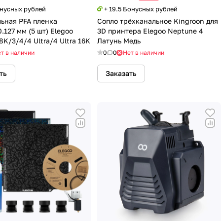
онусных рублей
+ 19.5 Бонусных рублей
ьная PFA пленка
Сопло трёхканальное Kingroon для
.127 мм (5 шт) Elegoo
3D принтера Elegoo Neptune 4
8K/3/4/4 Ultra/4 Ultra 16K
Латунь Медь
т в наличии
0
0
Нет в наличии
ть
Заказать