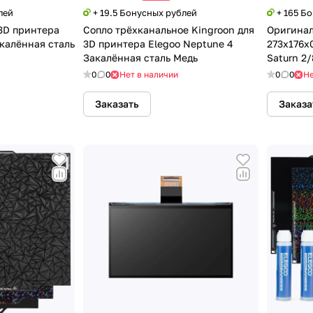
лей
+ 19.5 Бонусных рублей
+ 165 Б
 3D принтера
Сопло трёхканальное Kingroon для
Оригинал
акалённая сталь
3D принтера Elegoo Neptune 4
273x176x0
Закалённая сталь Медь
Saturn 2/
0
0
Нет в наличии
0
0
Не
Заказать
Заказа