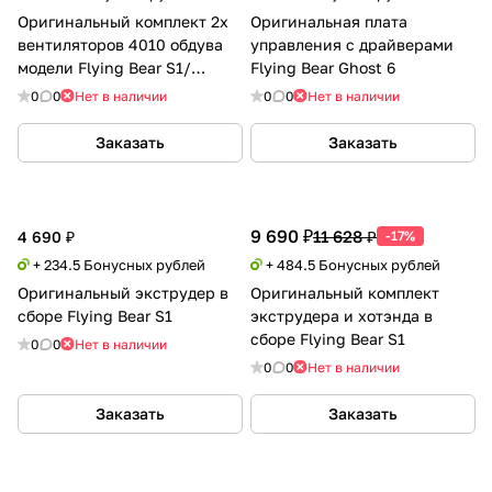
Оригинальный комплект 2х
Оригинальная плата
вентиляторов 4010 обдува
управления с драйверами
модели Flying Bear S1/
Flying Bear Ghost 6
Reborn 3
0
0
Нет в наличии
0
0
Нет в наличии
Заказать
Заказать
9 690 ₽
11 628 ₽
4 690 ₽
-17%
+ 234.5 Бонусных рублей
+ 484.5 Бонусных рублей
Оригинальный экструдер в
Оригинальный комплект
сборе Flying Bear S1
экструдера и хотэнда в
сборе Flying Bear S1
0
0
Нет в наличии
0
0
Нет в наличии
Заказать
Заказать