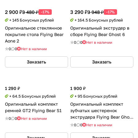
2 900 ₽
3 290 ₽
3 480 ₽
3 948 ₽
-17%
-17%
+ 145 Бонусных рублей
+ 164.5 Бонусных рублей
Оригинальное стеклянное
Оригинальный экструдер в
покрытие стола Flying Bear
сборе Flying Bear Ghost 6
Aone 2
0
0
Нет в наличии
0
0
Нет в наличии
Заказать
Заказать
1 290 ₽
1 900 ₽
+ 64.5 Бонусных рублей
+ 95 Бонусных рублей
Оригинальный комплект
Оригинальный комплект
ремней GT2 Flying Bear S1
зубчатых шестеренок
экструдера Flying Bear Ghost
0
0
Нет в наличии
6/ Reborn 2/ Aone 2
0
0
Нет в наличии
Заказать
Заказать