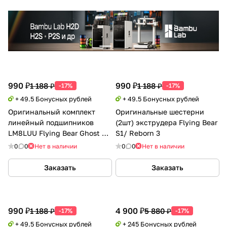
990 ₽
990 ₽
1 188 ₽
1 188 ₽
-17%
-17%
+ 49.5 Бонусных рублей
+ 49.5 Бонусных рублей
Оригинальный комплект
Оригинальные шестерни
линейный подшипников
(2шт) экструдера Flying Bear
LM8LUU Flying Bear Ghost 6/
S1/ Reborn 3
5/ 4s/ 4
0
0
Нет в наличии
0
0
Нет в наличии
Заказать
Заказать
990 ₽
4 900 ₽
1 188 ₽
5 880 ₽
-17%
-17%
+ 49.5 Бонусных рублей
+ 245 Бонусных рублей