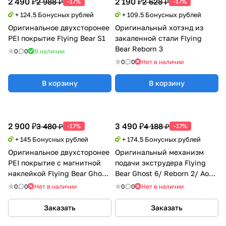
2 490 ₽
2 190 ₽
2 988 ₽
2 628 ₽
-17%
-17%
+ 124.5 Бонусных рублей
+ 109.5 Бонусных рублей
Оригинальное двухсторонее
Оригинальный хотэнд из
PEI покрытие Flying Bear S1
закаленной стали Flying
Bear Reborn 3
0
0
В наличии
0
0
Нет в наличии
В корзину
В корзину
2 900 ₽
3 490 ₽
3 480 ₽
4 188 ₽
-17%
-17%
+ 145 Бонусных рублей
+ 174.5 Бонусных рублей
Оригинальное двухсторонее
Оригинальный механизм
PEI покрытие с магнитной
подачи экструдера Flying
наклейкой Flying Bear Ghost
Bear Ghost 6/ Reborn 2/ Aone
6
2
0
0
Нет в наличии
0
0
Нет в наличии
Заказать
Заказать