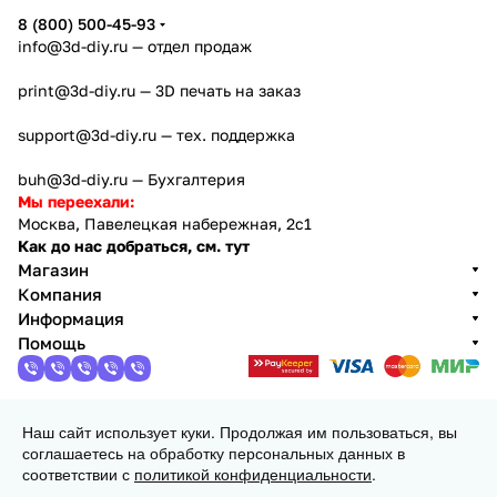
8 (800) 500-45-93
info@3d-diy.ru
— отдел продаж
print@3d-diy.ru
— 3D печать на заказ
support@3d-diy.ru
— тех. поддержка
buh@3d-diy.ru
— Бухгалтерия
Мы переехали:
Москва, Павелецкая набережная, 2с1
Как до нас добраться, см. тут
Магазин
Компания
Информация
Помощь
Наш сайт использует куки. Продолжая им пользоваться, вы
2013 - 2026 © 3DiY (Тридиай) - интернет-магазин
соглашаетесь на обработку персональных данных в
комплектующих для 3D принтеров, ЧПУ станков и
соответствии с
политикой конфиденциальности
.
робототехники
Конфиденциальность
Оферта