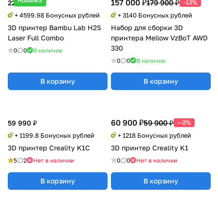
Новинка
157 000 ₽
179 900 ₽
229 999 ₽
-13%
+ 4599.98 Бонусных рублей
+ 3140 Бонусных рублей
3D принтер Bambu Lab H2S
Набор для cборки 3D
Laser Full Combo
принтера Mellow VzBoT AWD
330
0
0
В наличии
0
0
В наличии
В корзину
В корзину
60 900 ₽
59 900 ₽
59 990 ₽
--2%
+ 1199.8 Бонусных рублей
+ 1218 Бонусных рублей
3D принтер Creality K1C
3D принтер Creality K1
5
2
Нет в наличии
0
0
Нет в наличии
В корзину
В корзину