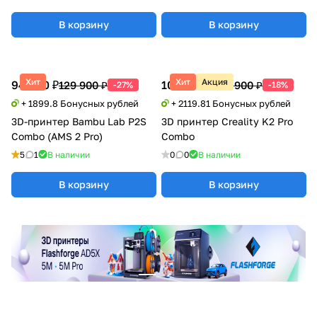
В корзину
В корзину
Хит
Хит
Акция
94 990 ₽
105 990 ₽
129 900 ₽
129 900 ₽
-27%
-18%
+ 1899.8 Бонусных рублей
+ 2119.81 Бонусных рублей
3D-принтер Bambu Lab P2S
3D принтер Creality K2 Pro
Combo (AMS 2 Pro)
Combo
5
1
В наличии
0
0
В наличии
В корзину
В корзину