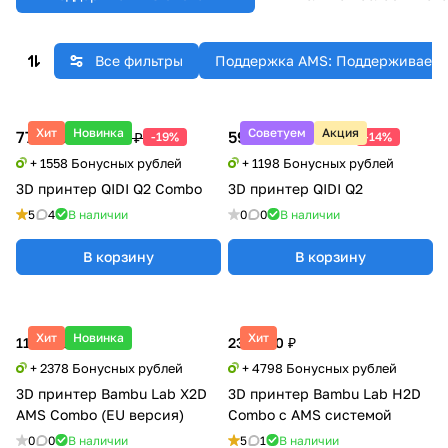
Все фильтры
Поддержка AMS: Поддерживает, 
Хит
Новинка
Советуем
Акция
77 900 ₽
59 900 ₽
95 990 ₽
69 900 ₽
-19%
-14%
+ 1558 Бонусных рублей
+ 1198 Бонусных рублей
3D принтер QIDI Q2 Combo
3D принтер QIDI Q2
5
4
В наличии
0
0
В наличии
В корзину
В корзину
Хит
Новинка
Хит
118 900 ₽
239 900 ₽
+ 2378 Бонусных рублей
+ 4798 Бонусных рублей
3D принтер Bambu Lab X2D
3D принтер Bambu Lab H2D
AMS Combo (EU версия)
Combo с AMS системой
0
0
В наличии
5
1
В наличии