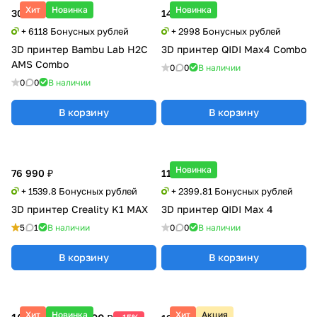
Хит
Новинка
Новинка
305 900 ₽
149 900 ₽
+ 6118 Бонусных рублей
+ 2998 Бонусных рублей
3D принтер Bambu Lab H2C
3D принтер QIDI Max4 Combo
AMS Combo
0
0
В наличии
0
0
В наличии
В корзину
В корзину
Новинка
76 990 ₽
119 990 ₽
+ 1539.8 Бонусных рублей
+ 2399.81 Бонусных рублей
3D принтер Creality K1 MAX
3D принтер QIDI Max 4
5
1
В наличии
0
0
В наличии
В корзину
В корзину
Хит
Новинка
Хит
Акция