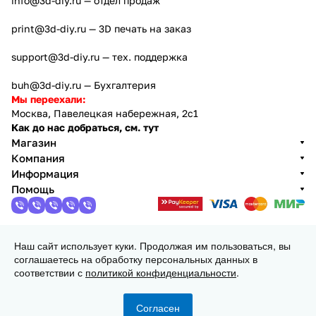
info@3d-diy.ru
— отдел продаж
print@3d-diy.ru
— 3D печать на заказ
support@3d-diy.ru
— тех. поддержка
buh@3d-diy.ru
— Бухгалтерия
Мы переехали:
Москва, Павелецкая набережная, 2с1
Как до нас добраться, см. тут
Магазин
Компания
Информация
Помощь
Наш сайт использует куки. Продолжая им пользоваться, вы
2013 - 2026 © 3DiY (Тридиай) - интернет-магазин
соглашаетесь на обработку персональных данных в
комплектующих для 3D принтеров, ЧПУ станков и
соответствии с
политикой конфиденциальности
.
робототехники
Конфиденциальность
Оферта
Согласен