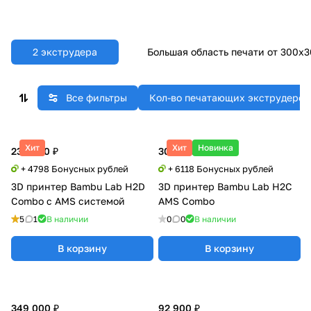
2 экструдера
Большая область печати от 300x
Все фильтры
Кол-во печатающих экструдеров (
Хит
Хит
Новинка
239 900 ₽
305 900 ₽
+ 4798 Бонусных рублей
+ 6118 Бонусных рублей
3D принтер Bambu Lab H2D
3D принтер Bambu Lab H2C
Combo с AMS системой
AMS Combo
5
1
В наличии
0
0
В наличии
В корзину
В корзину
349 000 ₽
92 900 ₽