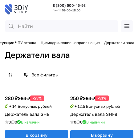
8 (800) 500-45-93
пн-пт 09:00—18:00
тующие ЧПУ станка
Цилиндрические направляющие
Держатели вала
Держатели вала
Все фильтры
280 ₽
250 ₽
364 ₽
364 ₽
-23%
-31%
+ 14 Бонусных рублей
+ 12.5 Бонусных рублей
Держатель вала SH8
Держатель вала SHF8
0
0
В наличии
0
0
В наличии
В корзину
В корзину