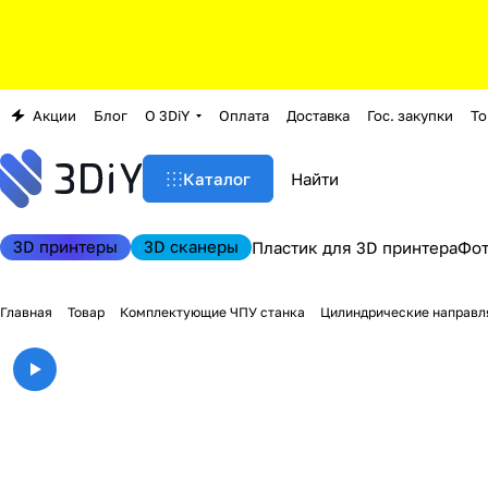
Акции
Блог
О 3DiY
Оплата
Доставка
Гос. закупки
То
Каталог
3D принтеры
3D сканеры
Пластик для 3D принтера
Фо
Главная
Товар
Комплектующие ЧПУ станка
Цилиндрические направ