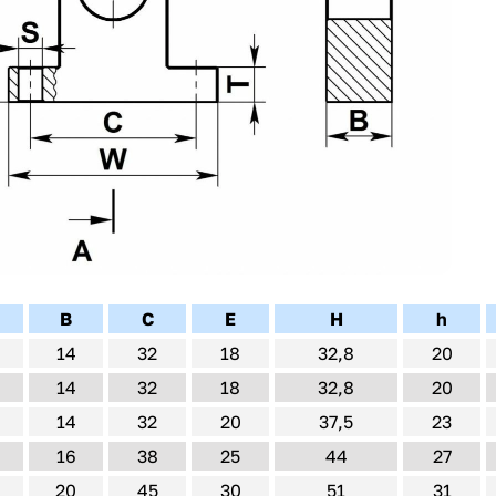
B
C
E
H
h
14
32
18
32,8
20
14
32
18
32,8
20
14
32
20
37,5
23
16
38
25
44
27
20
45
30
51
31