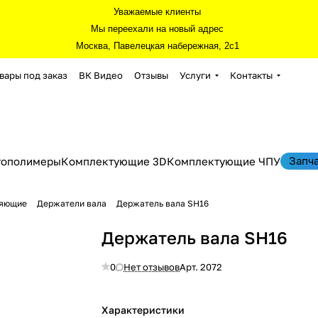
Уважаемые клиенты
Мы переехали на новый адрес
Москва, Павелецкая набережная, 2с1
вары под заказ
ВК Видео
Отзывы
Услуги
Контакты
Запч
тополимеры
Комплектующие 3D
Комплектующие ЧПУ
ляющие
Держатели вала
Держатель вала SH16
Держатель вала SH16
0
Нет отзывов
Арт.
2072
Характеристики