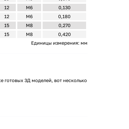
12
M6
0,130
12
M6
0,180
15
M8
0,270
15
M8
0,420
Единицы измерения: мм
же готовых 3Д моделей, вот несколько