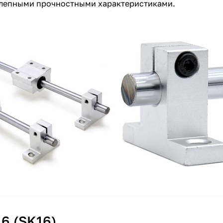
олепными прочностными характеристиками.
6 (SK16)