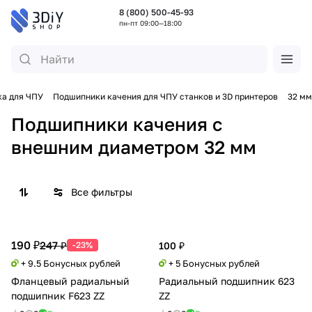
8 (800) 500-45-93
пн-пт 09:00—18:00
а для ЧПУ
Подшипники качения для ЧПУ станков и 3D принтеров
32 мм
Подшипники качения с
внешним диаметром 32 мм
Все фильтры
190 ₽
247 ₽
-23%
100 ₽
+ 9.5 Бонусных рублей
+ 5 Бонусных рублей
Фланцевый радиальный
Радиальный подшипник 623
подшипник F623 ZZ
ZZ