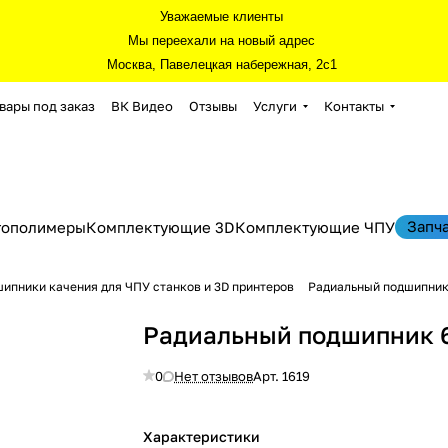
Уважаемые клиенты
Мы переехали на новый адрес
Москва, Павелецкая набережная, 2с1
вары под заказ
ВК Видео
Отзывы
Услуги
Контакты
Запч
тополимеры
Комплектующие 3D
Комплектующие ЧПУ
ипники качения для ЧПУ станков и 3D принтеров
Радиальный подшипник
Радиальный подшипник 
0
Нет отзывов
Арт.
1619
Характеристики