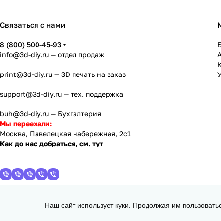
Связаться с нами
8 (800) 500-45-93
info@3d-diy.ru
— отдел продаж
К
print@3d-diy.ru
— 3D печать на заказ
У
support@3d-diy.ru
— тех. поддержка
buh@3d-diy.ru
— Бухгалтерия
Мы переехали:
Москва, Павелецкая набережная, 2с1
Как до нас добраться, см. тут
Наш сайт использует куки. Продолжая им пользовать
2013 - 2026 © 3DiY (Тридиай) - интернет-магазин комплектующих для
d = 1