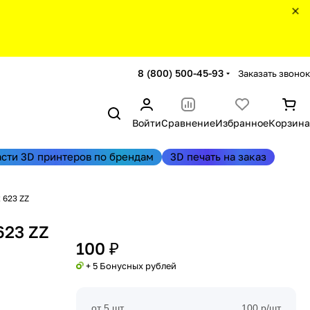
8 (800) 500-45-93
Заказать звонок
Войти
Сравнение
Избранное
Корзина
асти 3D принтеров по брендам
3D печать на заказ
 623 ZZ
623 ZZ
100 ₽
+ 5 Бонусных рублей
от 5 шт
100 р/шт