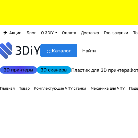
Акции
Блог
О 3DiY
Оплата
Доставка
Гос. закупки
То
Каталог
3D принтеры
3D сканеры
Пластик для 3D принтера
Фо
Главная
Товар
Комплектующие ЧПУ станка
Механика для ЧПУ
Подш